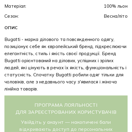
Матеріал:
100% льон
Сезон:
Весна/літо
ОПИС
Bugatti - марка ділового та повсякденного одягу,
позиціонує себе як європейський бренд, підкреслюючи
елегантність, стиль і якість своєї продукції. Бренд
Bugatti орієнтований на ділових, успішних і зрілих
людей, які цінують в речах їх якість, функціональність і
статусність. Спочатку Bugatti робили одяг тільки для
чоловіків, але з недавнього часу з'явилася і жіноча
лінійка товарів.
ПРОГРАМА ЛОЯЛЬНОСТІ
ДЛЯ ЗАРЕЄСТРОВАНИХ КОРИСТУВАЧІВ
Увійдіть у акаунт — накопичені бали
відкривають доступ до персональних