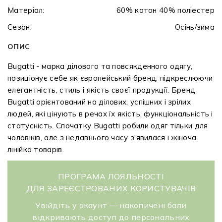
Матеріал:
60% котон 40% поліестер
Сезон:
Осінь/зима
ОПИС
Bugatti - марка ділового та повсякденного одягу,
позиціонує себе як європейський бренд, підкреслюючи
елегантність, стиль і якість своєї продукції. Бренд
Bugatti орієнтований на ділових, успішних і зрілих
людей, які цінують в речах їх якість, функціональність і
статусність. Спочатку Bugatti робили одяг тільки для
чоловіків, але з недавнього часу з'явилася і жіноча
лінійка товарів.
ПРОГРАМА ЛОЯЛЬНОСТІ
ДЛЯ ЗАРЕЄСТРОВАНИХ КОРИСТУВАЧІВ
Увійдіть у акаунт — накопичені бали
відкривають доступ до персональних