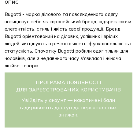
ОПИС
Bugatti - марка ділового та повсякденного одягу,
позиціонує себе як європейський бренд, підкреслюючи
елегантність, стиль і якість своєї продукції. Бренд
Bugatti орієнтований на ділових, успішних і зрілих
людей, які цінують в речах їх якість, функціональність і
статусність. Спочатку Bugatti робили одяг тільки для
чоловіків, але з недавнього часу з'явилася і жіноча
лінійка товарів.
ПРОГРАМА ЛОЯЛЬНОСТІ
ДЛЯ ЗАРЕЄСТРОВАНИХ КОРИСТУВАЧІВ
Увійдіть у акаунт — накопичені бали
відкривають доступ до персональних
знижок.