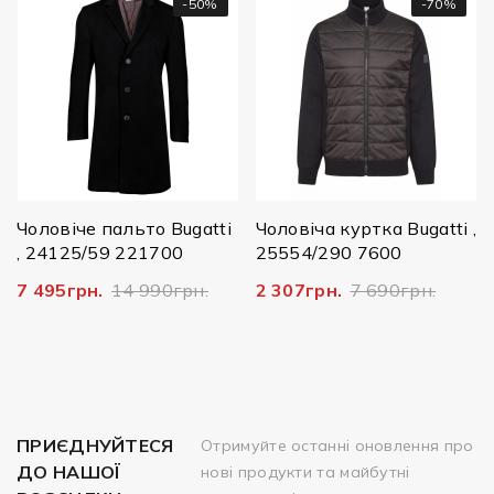
-50%
-70%
Чоловіче пальто Bugatti
Чоловіча куртка Bugatti ,
, 24125/59 221700
25554/290 7600
7 495грн.
14 990грн.
2 307грн.
7 690грн.
ПРИЄДНУЙТЕСЯ
Отримуйте останні оновлення про
ДО НАШОЇ
нові продукти та майбутні