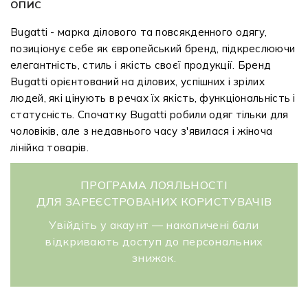
ОПИС
Bugatti - марка ділового та повсякденного одягу,
позиціонує себе як європейський бренд, підкреслюючи
елегантність, стиль і якість своєї продукції. Бренд
Bugatti орієнтований на ділових, успішних і зрілих
людей, які цінують в речах їх якість, функціональність і
статусність. Спочатку Bugatti робили одяг тільки для
чоловіків, але з недавнього часу з'явилася і жіноча
лінійка товарів.
ПРОГРАМА ЛОЯЛЬНОСТІ
ДЛЯ ЗАРЕЄСТРОВАНИХ КОРИСТУВАЧІВ
Увійдіть у акаунт — накопичені бали
відкривають доступ до персональних
знижок.