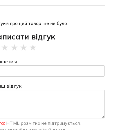
гуків про цей товар ще не було.
аписати відгук
★
★
★
★
ше ім’я
аш відгук
га:
HTML розмітка не підтримується.