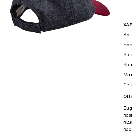
ХА
Арт
Бре
Кол
Кра
Мат
Сез
ОП
Bug
поз
під
про