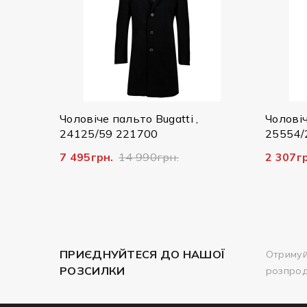
льто Bugatti ,
Чоловіча куртка Bugatti ,
221700
25554/290 7600
14 990грн.
2 307грн.
7 690грн.
ПРИЄДНУЙТЕСЯ ДО НАШОЇ
Отримуй
РОЗСИЛКИ
розпро