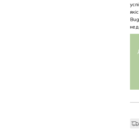
усп
які
Bug
нед