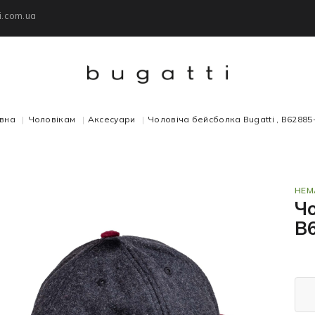
i.com.ua
вна
Чоловікам
Аксесуари
Чоловіча бейсболка Bugatti , B62885
НЕМ
Чо
B