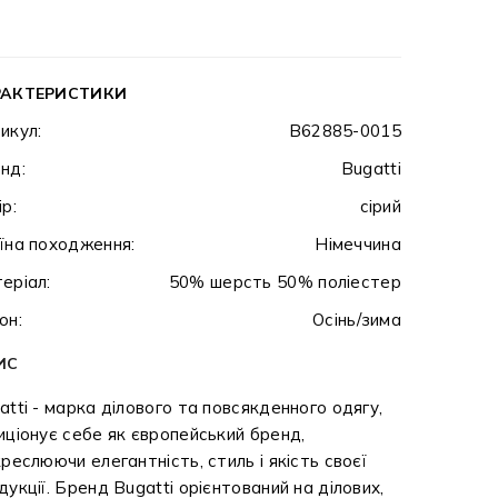
РАКТЕРИСТИКИ
икул:
B62885-0015
нд:
Bugatti
ір:
сірий
їна походження:
Німеччина
еріал:
50% шерсть 50% поліестер
он:
Осінь/зима
ИС
atti - марка ділового та повсякденного одягу,
иціонує себе як європейський бренд,
креслюючи елегантність, стиль і якість своєї
дукції. Бренд Bugatti орієнтований на ділових,