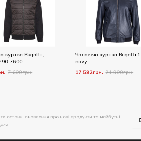
Чоловіча куртка Bugatti 125/079
Чоловіча ш
navy
Bugatti , 2
17 592грн.
21 990грн.
14 796грн.
те останні оновлення про нові продукти та майбутні
дажі