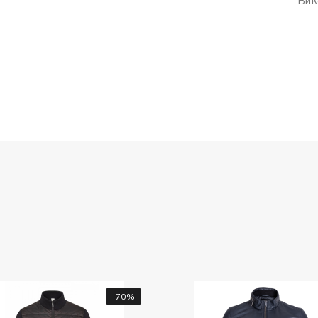
Вик
0%
-20%