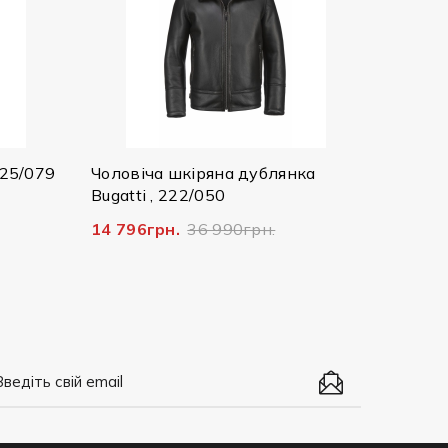
25073/390 8750
2 607грн.
8 690грн.
кіряна дублянка
22/050
36 990грн.