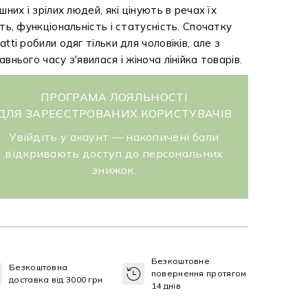
ішних і зрілих людей, які цінують в речах їх
сть, функціональність і статусність. Спочатку
atti робили одяг тільки для чоловіків, але з
авнього часу з'явилася і жіноча лінійка товарів.
ПРОГРАМА ЛОЯЛЬНОСТІ
ДЛЯ ЗАРЕЄСТРОВАНИХ КОРИСТУВАЧІВ
Увійдіть у акаунт — накопичені бали
відкривають доступ до персональних
знижок.
Безкоштовне
Безкоштовна
повернення протягом
доставка від 3000 грн
14 днів