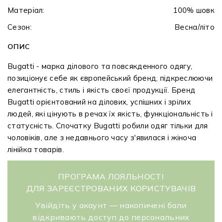
Матеріал:
100% шовк
Сезон:
Весна/літо
ОПИС
Bugatti - марка ділового та повсякденного одягу,
позиціонує себе як європейський бренд, підкреслюючи
елегантність, стиль і якість своєї продукції. Бренд
Bugatti орієнтований на ділових, успішних і зрілих
людей, які цінують в речах їх якість, функціональність і
статусність. Спочатку Bugatti робили одяг тільки для
чоловіків, але з недавнього часу з'явилася і жіноча
лінійка товарів.
ПРОГРАМА ЛОЯЛЬНОСТІ
ДЛЯ ЗАРЕЄСТРОВАНИХ КОРИСТУВАЧІВ
Увійдіть у акаунт — накопичені бали
відкривають доступ до персональних