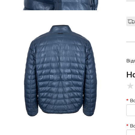
Від
Н
★
Ва
В