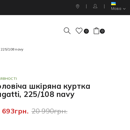
Мова
0
0
 225/108 navy
АЯВНОСТІ
оловіча шкіряна куртка
gatti, 225/108 navy
 693грн.
20 990грн.