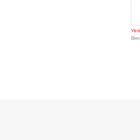
Ува
Вик