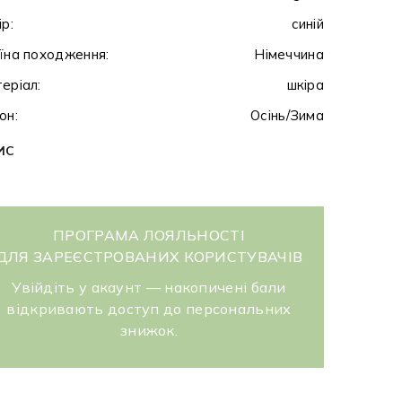
ір:
синій
їна походження:
Німеччина
еріал:
шкіра
он:
Осінь/Зима
ИС
ПРОГРАМА ЛОЯЛЬНОСТІ
ДЛЯ ЗАРЕЄСТРОВАНИХ КОРИСТУВАЧІВ
Увійдіть у акаунт — накопичені бали
відкривають доступ до персональних
знижок.