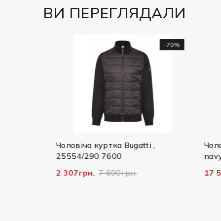
ВИ ПЕРЕГЛЯДАЛИ
-50%
-70%
Чоловіча куртка Bugatti ,
Чоловіч
25554/290 7600
navy
2 307грн.
7 690грн.
17 592