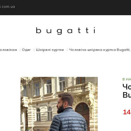
i.com.ua
оловікам
Одяг
Шкіряні куртки
Чоловіча шкіряна куртка Bugatti,
В Н
Ч
Bu
14