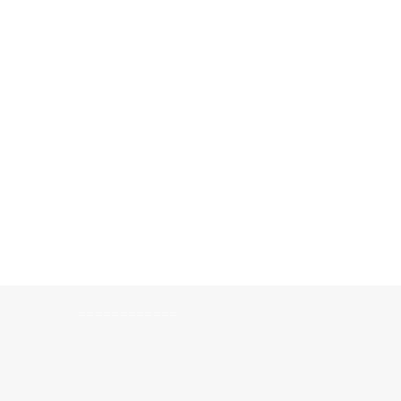
============