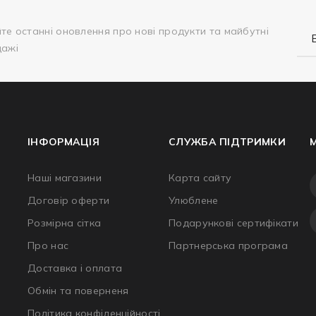
те останні оновлення про нові продукти та майбутні
дажі
ІНФОРМАЦІЯ
СЛУЖБА ПІДТРИМКИ
Наші магазини
Карта сайту
Договір оферти
Улюблене
Розмірна сітка
Подарункові сертифікати
Про нас
Партнерська програма
Доставка і оплата
Обмін та поверненя
Політика конфіденційності