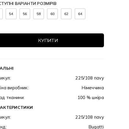
ТУПНІ ВАРІАНТИ РОЗМІРІВ
54
56
58
60
62
64
КУПИТИ
АЛЬНІ
икул:
225/108 navy
їна виробник:
Німеччина
ад тканини:
100 % шкіра
РАКТЕРИСТИКИ
икул:
225/108 navy
нд:
Bugatti