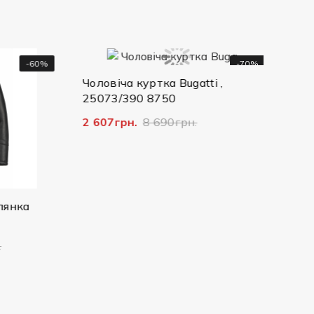
-60%
-70%
Чоловіча куртка Bugatti ,
Чолові
25073/390 8750
Bugatt
2 607грн.
8 690грн.
4 792г
ка