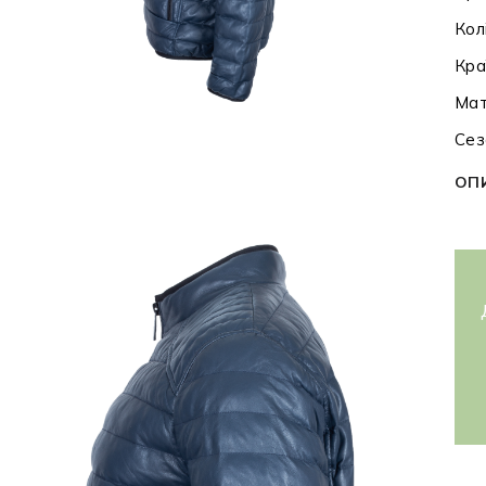
Кол
Кра
Мат
Сез
ОП