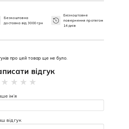
Безкоштовне
Безкоштовна
повернення протягом
доставка від 3000 грн
14 днів
гуків про цей товар ще не було.
аписати відгук
★
★
★
★
ше ім’я
аш відгук