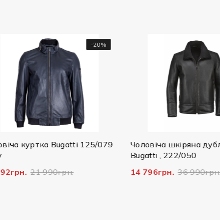
-20%
а куртка Bugatti 125/079
Чоловіча шкіряна дублян
Bugatti , 222/050
грн.
21 990грн.
14 796грн.
36 990грн.