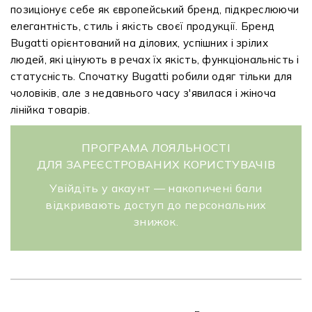
позиціонує себе як європейський бренд, підкреслюючи
елегантність, стиль і якість своєї продукції. Бренд
Bugatti орієнтований на ділових, успішних і зрілих
людей, які цінують в речах їх якість, функціональність і
статусність. Спочатку Bugatti робили одяг тільки для
чоловіків, але з недавнього часу з'явилася і жіноча
лінійка товарів.
ПРОГРАМА ЛОЯЛЬНОСТІ
ДЛЯ ЗАРЕЄСТРОВАНИХ КОРИСТУВАЧІВ
Увійдіть у акаунт — накопичені бали
відкривають доступ до персональних
знижок.