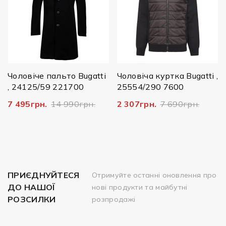
1
Чоловіче пальто Bugatti
Чоловіча куртка Bugatti ,
, 24125/59 221700
25554/290 7600
7 495грн.
14 990грн.
2 307грн.
7 690грн.
ПРИЄДНУЙТЕСЯ
Отримуйте останні оновлення про
ДО НАШОЇ
нові продукти та майбутні
РОЗСИЛКИ
розпродажі