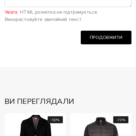
Увага:
HTML розмітка не підтримується.
Використовуйте звичайний текст.
ПРОДОВЖИТИ
============
ВИ ПЕРЕГЛЯДАЛИ
-50%
-70%
Ч
1