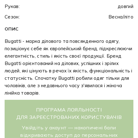
Рукав:
довгий
Сезон:
Весна/літо
ОПИС
Bugatti - марка ділового та повсякденного одягу,
позиціонує себе як європейський бренд, підкреслюючи
елегантність, стиль і якість своєї продукції. Бренд
Bugatti орієнтований на ділових, успішних і зрілих
людей, які цінують в речах їх якість, функціональність і
статусність. Спочатку Bugatti робили одяг тільки для
чоловіків, але з недавнього часу з'явилася і жіноча
лінійка товарів.
ПРОГРАМА ЛОЯЛЬНОСТІ
ДЛЯ ЗАРЕЄСТРОВАНИХ КОРИСТУВАЧІВ
Увійдіть у акаунт — накопичені бали
відкривають доступ до персональних