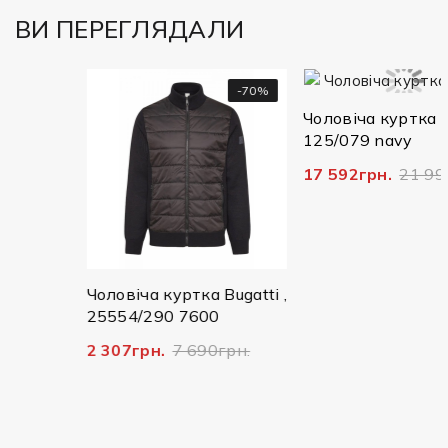
ВИ ПЕРЕГЛЯДАЛИ
-50%
-70%
-2
Чоловіча куртка Buga
125/079 navy
17 592грн.
21 990гр
gatti
Чоловіча куртка Bugatti ,
25554/290 7600
н.
2 307грн.
7 690грн.