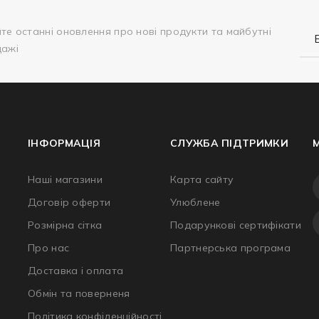
те останні оновлення про нові продукти та майбутні
дажі
ІНФОРМАЦІЯ
СЛУЖБА ПІДТРИМКИ
Наші магазини
Карта сайту
Договір оферти
Улюблене
Розмірна сітка
Подарункові сертифікати
Про нас
Партнерська програма
Доставка і оплата
Обмін та поверненя
Політика конфіденційності