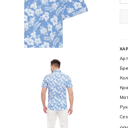
ХА
Арт
Бре
Кол
Кра
Мат
Рук
Сез
ОП