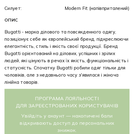
Силует:
Modern Fit (напівприталений)
ОПИС
Bugatti - марка ділового та повсякденного одягу,
позиціонує себе як європейський бренд, підкреслюючи
елегантність, стиль і якість своєї продукції. Бренд
Bugatti орієнтований на ділових, успішних і зрілих
людей, які цінують в речах їх якість, функціональність і
статусність. Спочатку Bugatti робили одяг тільки для
чоловіків, але з недавнього часу з'явилася і жіноча
лінійка товарів.
ПРОГРАМА ЛОЯЛЬНОСТІ
ДЛЯ ЗАРЕЄСТРОВАНИХ КОРИСТУВАЧІВ
Увійдіть у акаунт — накопичені бали
відкривають доступ до персональних
знижок.