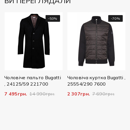
ВИ ПЕРЕГЛЯДАЛИ
-50%
-70%
Ч
1
Чоловіче пальто Bugatti
Чоловіча куртка Bugatti ,
, 24125/59 221700
25554/290 7600
7 495грн.
14 990грн.
2 307грн.
7 690грн.