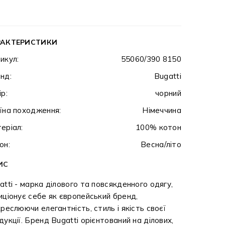
РАКТЕРИСТИКИ
икул:
55060/390 8150
нд:
Bugatti
ір:
чорний
їна походження:
Німеччина
еріал:
100% котон
он:
Весна/літо
ИС
atti - марка ділового та повсякденного одягу,
иціонує себе як європейський бренд,
креслюючи елегантність, стиль і якість своєї
дукції. Бренд Bugatti орієнтований на ділових,