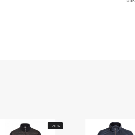
Вик
-70%