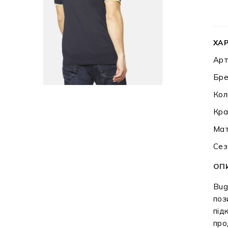
ХА
Арт
Бре
Кол
Кра
Мат
Сез
ОП
Bug
поз
під
про