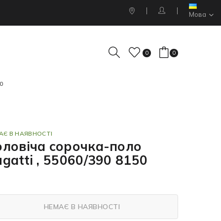
Мова
0
0
0
АЄ В НАЯВНОСТІ
оловіча сорочка-поло
gatti , 55060/390 8150
НЕМАЄ В НАЯВНОСТІ