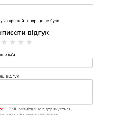
гуків про цей товар ще не було.
аписати відгук
★
★
★
★
ше ім’я
аш відгук
га:
HTML розмітка не підтримується.