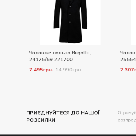
остюм
Чоловіче пальто Bugatti ,
Чоловіч
24125/59 221700
25554/
7 495грн.
14 990грн.
2 307г
ПРИЄДНУЙТЕСЯ ДО НАШОЇ
Отримуй
РОЗСИЛКИ
розпро