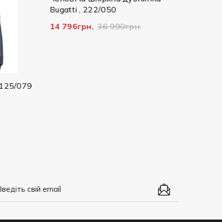
Bugatti , 222/050
25073
14 796грн.
36 990грн.
2 607г
125/079