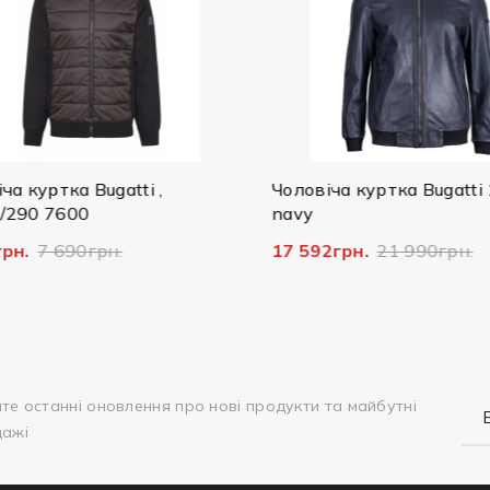
а куртка Bugatti ,
Чоловіча куртка Bugatti 
290 7600
navy
рн.
7 690грн.
17 592грн.
21 990грн.
те останні оновлення про нові продукти та майбутні
дажі