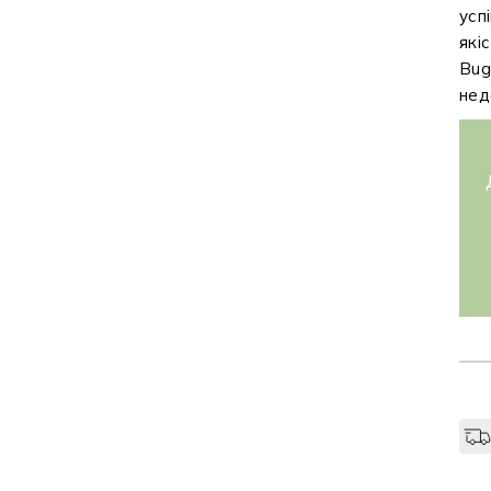
усп
які
Bug
нед