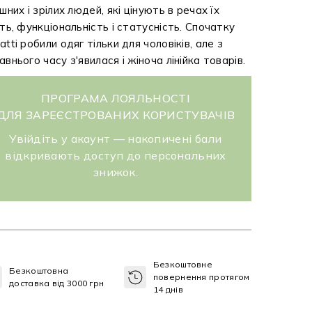
ішних і зрілих людей, які цінують в речах їх
сть, функціональність і статусність. Спочатку
atti робили одяг тільки для чоловіків, але з
авнього часу з'явилася і жіноча лінійка товарів.
ПРОГРАМА ЛОЯЛЬНОСТІ
ДЛЯ ЗАРЕЄСТРОВАНИХ КОРИСТУВАЧІВ
Увійдіть у акаунт — накопичені бали
відкривають доступ до персональних
знижок.
Безкоштовне
Безкоштовна
повернення протягом
доставка від 3000 грн
14 днів