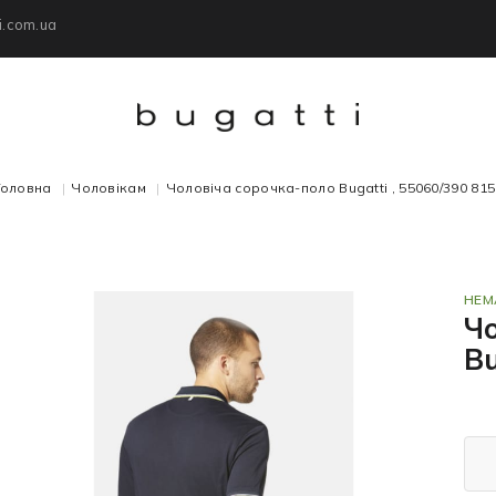
i.com.ua
Головна
Чоловікам
Чоловіча сорочка-поло Bugatti , 55060/390 815
НЕМ
Ч
Bu