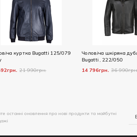
ча куртка Bugatti 125/079
Чоловіча шкіряна дублян
Bugatti , 222/050
грн.
21 990грн.
14 796грн.
36 990грн.
те останні оновлення про нові продукти та майбутні
дажі