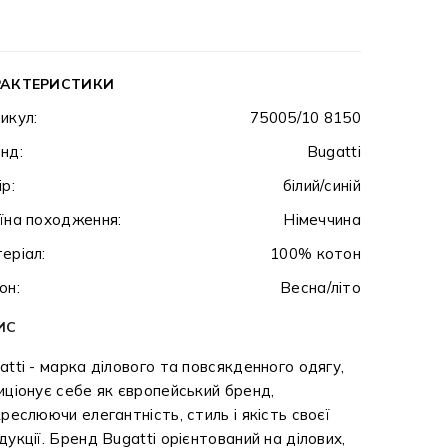
РАКТЕРИСТИКИ
икул:
75005/10 8150
нд:
Bugatti
ір:
білий/синій
їна походження:
Німеччина
еріал:
100% котон
он:
Весна/літо
ИС
atti - марка ділового та повсякденного одягу,
иціонує себе як європейський бренд,
креслюючи елегантність, стиль і якість своєї
дукції. Бренд Bugatti орієнтований на ділових,