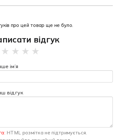
гуків про цей товар ще не було.
аписати відгук
★
★
★
★
ше ім’я
аш відгук
га:
HTML розмітка не підтримується.