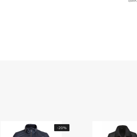
Вик
-20%