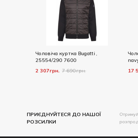
Чоловіча куртка Bugatti ,
Чолові
25554/290 7600
navy
2 307грн.
7 690грн.
17 592
ПРИЄДНУЙТЕСЯ ДО НАШОЇ
Отримуй
РОЗСИЛКИ
розпро