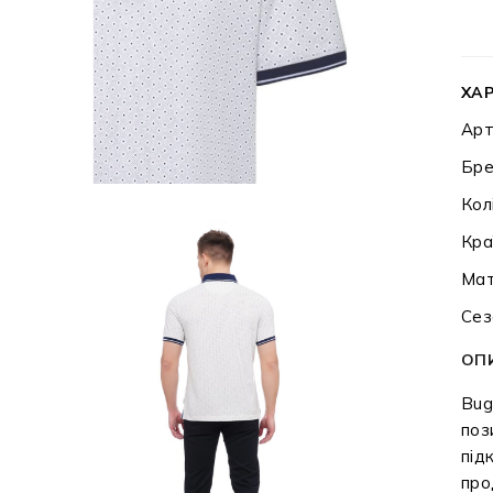
ХА
Арт
Бре
Кол
Кра
Мат
Сез
ОП
Bug
поз
під
про