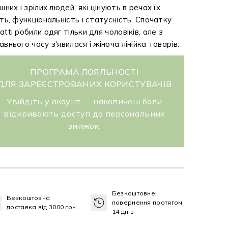
ішних і зрілих людей, які цінують в речах їх
сть, функціональність і статусність. Спочатку
atti робили одяг тільки для чоловіків, але з
авнього часу з'явилася і жіноча лінійка товарів.
ПРОГРАМА ЛОЯЛЬНОСТІ
ДЛЯ ЗАРЕЄСТРОВАНИХ КОРИСТУВАЧІВ
Увійдіть у акаунт — накопичені бали
відкривають доступ до персональних
знижок.
Безкоштовне
Безкоштовна
повернення протягом
доставка від 3000 грн
14 днів