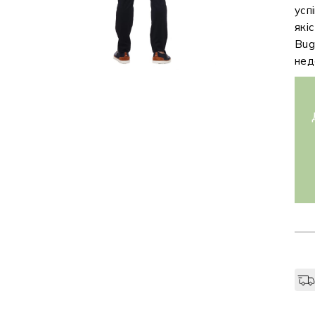
усп
які
Bug
нед