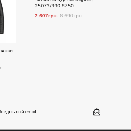
25073/390 8750
Bugatt
2 607грн.
8 690грн.
4 792г
ка