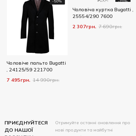
-50%
-70%
Чоловіча куртка Bugatti ,
25554/290 7600
2 307грн.
7 690грн.
Чоловіче пальто Bugatti
, 24125/59 221700
7 495грн.
14 990грн.
ПРИЄДНУЙТЕСЯ
Отримуйте останні оновлення про
ДО НАШОЇ
нові продукти та майбутні