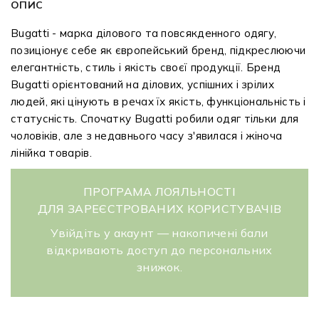
ОПИС
Bugatti - марка ділового та повсякденного одягу,
позиціонує себе як європейський бренд, підкреслюючи
елегантність, стиль і якість своєї продукції. Бренд
Bugatti орієнтований на ділових, успішних і зрілих
людей, які цінують в речах їх якість, функціональність і
статусність. Спочатку Bugatti робили одяг тільки для
чоловіків, але з недавнього часу з'явилася і жіноча
лінійка товарів.
ПРОГРАМА ЛОЯЛЬНОСТІ
ДЛЯ ЗАРЕЄСТРОВАНИХ КОРИСТУВАЧІВ
Увійдіть у акаунт — накопичені бали
відкривають доступ до персональних
знижок.