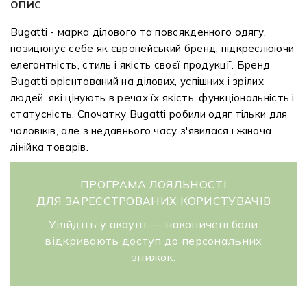
ОПИС
Bugatti - марка ділового та повсякденного одягу,
позиціонує себе як європейський бренд, підкреслюючи
елегантність, стиль і якість своєї продукції. Бренд
Bugatti орієнтований на ділових, успішних і зрілих
людей, які цінують в речах їх якість, функціональність і
статусність. Спочатку Bugatti робили одяг тільки для
чоловіків, але з недавнього часу з'явилася і жіноча
лінійка товарів.
ПРОГРАМА ЛОЯЛЬНОСТІ
ДЛЯ ЗАРЕЄСТРОВАНИХ КОРИСТУВАЧІВ
Увійдіть у акаунт — накопичені бали
відкривають доступ до персональних
знижок.