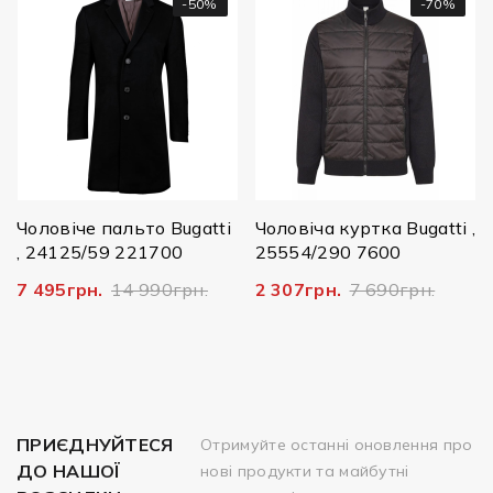
-50%
-70%
Ч
1
1
Чоловіче пальто Bugatti
Чоловіча куртка Bugatti ,
, 24125/59 221700
25554/290 7600
7 495грн.
14 990грн.
2 307грн.
7 690грн.
ПРИЄДНУЙТЕСЯ
Отримуйте останні оновлення про
ДО НАШОЇ
нові продукти та майбутні