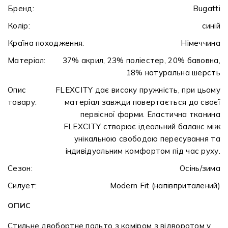
Бренд:
Bugatti
Колір:
синій
Країна походження:
Німеччина
Матеріал:
37% акрил, 23% поліестер, 20% бавовна,
18% натуральна шерсть
Опис
FLEXCITY дає високу пружність, при цьому
товару:
матеріал завжди повертається до своєї
первісної форми. Еластична тканина
FLEXCITY створює ідеальний баланс між
унікальною свободою пересування та
індивідуальним комфортом під час руху.
Сезон:
Осінь/зима
Силует:
Modern Fit (напівприталений)
ОПИС
Стильне двобортне пальто з коміром з відворотом у