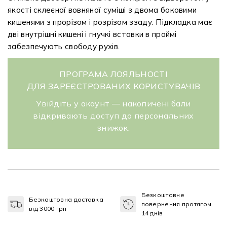
якості склеєної вовняної суміші з двома боковими
кишенями з прорізом і розрізом ззаду. Підкладка має
дві внутрішні кишені і гнучкі вставки в проймі
забезпечують свободу рухів.
ПРОГРАМА ЛОЯЛЬНОСТІ
ДЛЯ ЗАРЕЄСТРОВАНИХ КОРИСТУВАЧІВ
Увійдіть у акаунт — накопичені бали
відкривають доступ до персональних
знижок.
Безкоштовне
Безкоштовна доставка
повернення протягом
від 3000 грн
14 днів