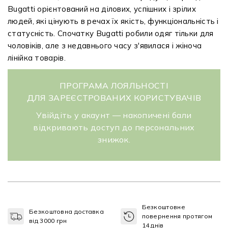
Bugatti орієнтований на ділових, успішних і зрілих
людей, які цінують в речах їх якість, функціональність і
статусність. Спочатку Bugatti робили одяг тільки для
чоловіків, але з недавнього часу з'явилася і жіноча
лінійка товарів.
ПРОГРАМА ЛОЯЛЬНОСТІ
ДЛЯ ЗАРЕЄСТРОВАНИХ КОРИСТУВАЧІВ
Увійдіть у акаунт — накопичені бали
відкривають доступ до персональних
знижок.
Безкоштовне
Безкоштовна доставка
повернення протягом
від 3000 грн
14 днів