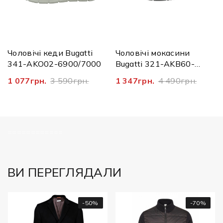
Чоловічі кеди Bugatti
Чоловічі мокасини
341-AKO02-6900/7000
Bugatti 321-AKB60-
1400/4100
1 077грн.
3 590грн.
1 347грн.
4 490грн.
============
ВИ ПЕРЕГЛЯДАЛИ
-50%
-70%