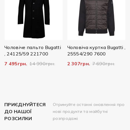
Чоловіче пальто Bugatti
Чоловіча куртка Bugatti ,
, 24125/59 221700
25554/290 7600
7 495грн.
14 990грн.
2 307грн.
7 690грн.
ПРИЄДНУЙТЕСЯ
Отримуйте останні оновлення про
ДО НАШОЇ
нові продукти та майбутні
РОЗСИЛКИ
розпродажі