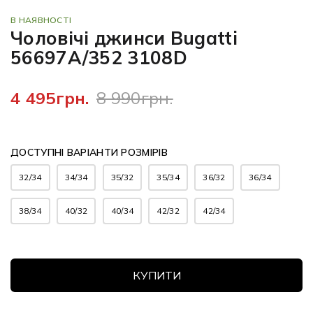
В НАЯВНОСТІ
Чоловічі джинси Bugatti
56697A/352 3108D
4 495грн.
8 990грн.
ДОСТУПНІ ВАРІАНТИ РОЗМІРІВ
32/34
34/34
35/32
35/34
36/32
36/34
38/34
40/32
40/34
42/32
42/34
КУПИТИ