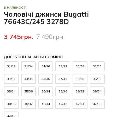
В НАЯВНОСТІ
Чоловічі джинси Bugatti
76643C/245 3278D
3 745грн.
7 490грн.
ДОСТУПНІ ВАРІАНТИ РОЗМІРІВ
31/32
31/34
31/36
32/32
32/34
32/36
33/32
33/34
33/36
34/34
34/36
35/32
35/34
35/36
36/34
36/36
38/32
38/34
38/36
40/32
40/34
42/32
42/34
42/36
44/34