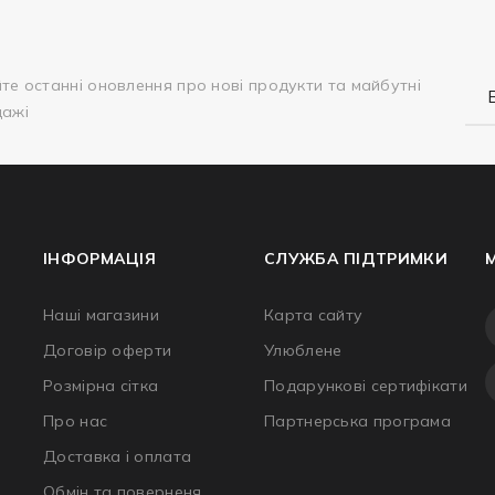
те останні оновлення про нові продукти та майбутні
дажі
ІНФОРМАЦІЯ
СЛУЖБА ПІДТРИМКИ
Наші магазини
Карта сайту
Договір оферти
Улюблене
Розмірна сітка
Подарункові сертифікати
Про нас
Партнерська програма
Доставка і оплата
Обмін та поверненя