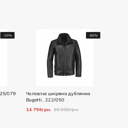
-60%
-70%
Чоловіча куртка Bugatti ,
25073/390 8750
2 607грн.
8 690грн.
ряна дублянка
050
6 990грн.