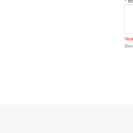
В
Ува
Вик