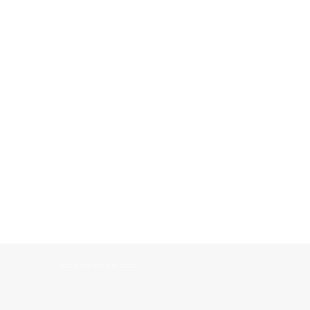
============