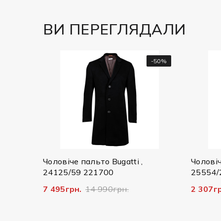
ВИ ПЕРЕГЛЯДАЛИ
-50%
-70%
о Bugatti ,
Чоловіча куртка Bugatti ,
700
25554/290 7600
990грн.
2 307грн.
7 690грн.