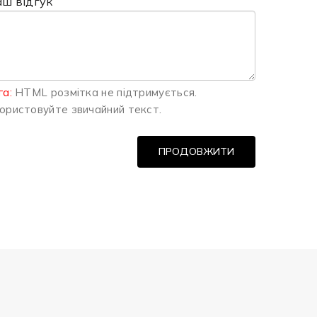
аш відгук
га:
HTML розмітка не підтримується.
ористовуйте звичайний текст.
ПРОДОВЖИТИ