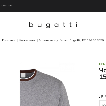
i.com.ua
Головна
Чоловікам
Чоловіча футболка Bugatti, 15109/250 8350
НЕМ
Чо
1
ДОС
XX