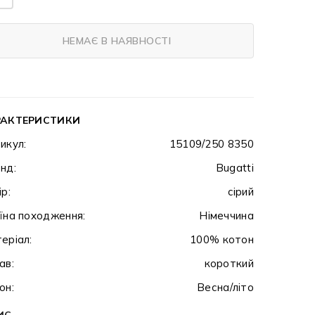
НЕМАЄ В НАЯВНОСТІ
РАКТЕРИСТИКИ
икул:
15109/250 8350
нд:
Bugatti
ір:
сірий
їна походження:
Німеччина
еріал:
100% котон
ав:
короткий
он:
Весна/літо
ИС