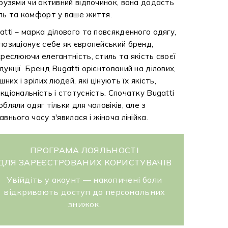
друзями чи активний відпочинок, вона додасть
ль та комфорт у ваше життя.
atti – марка ділового та повсякденного одягу,
позиціонує себе як європейський бренд,
креслюючи елегантність, стиль та якість своєї
дукції. Бренд Bugatti орієнтований на ділових,
шних і зрілих людей, які цінують їх якість,
кціональність і статусність. Спочатку Bugatti
обляли одяг тільки для чоловіків, але з
авнього часу з'явилася і жіноча лінійка.
ПРОГРАМА ЛОЯЛЬНОСТІ
ДЛЯ ЗАРЕЄСТРОВАНИХ КОРИСТУВАЧІВ
Увійдіть у акаунт — накопичені бали
відкривають доступ до персональних
знижок.