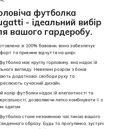
оловіча футболка
ugatti - ідеальний вибір
ля вашого гардеробу.
отовлена зі 100% бавовни, вона забезпечує
форт та приємне відчуття на шкірі.
футболка має круглу горловину, яка надає їй
льного вигляду. Невеликі розрізи з боків
ають додаткової свободи руху та
креслюють сучасний дизайн.
ий колір футболки надає їй елегантності та
версальності, дозволяючи легко комбінувати її з
им одягом.
футболка стане незамінною частиною вашого
сякденного образу. Будь то прогулянка, зустріч