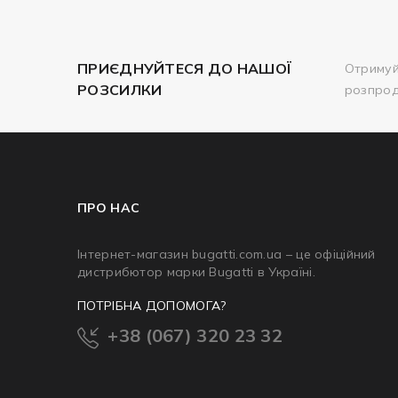
ПРИЄДНУЙТЕСЯ ДО НАШОЇ
Отримуй
РОЗСИЛКИ
розпро
ПРО НАС
Інтернет-магазин bugatti.com.ua – це офіційний
дистрибютор марки Bugatti в Україні.
ПОТРІБНА ДОПОМОГА?
+38 (067) 320 23 32