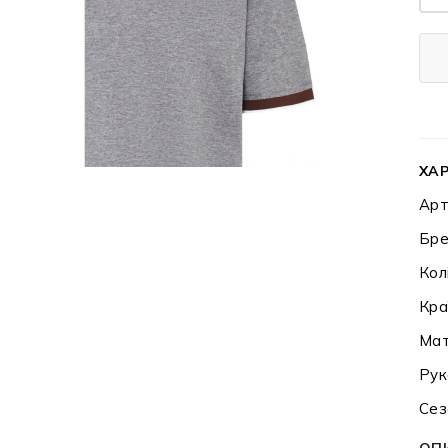
ХА
Арт
Бре
Кол
Кра
Мат
Рук
Сез
ОП