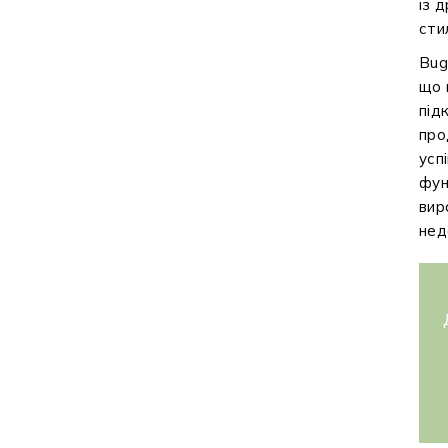
із 
сти
Bug
що 
під
про
успі
фун
вир
нед