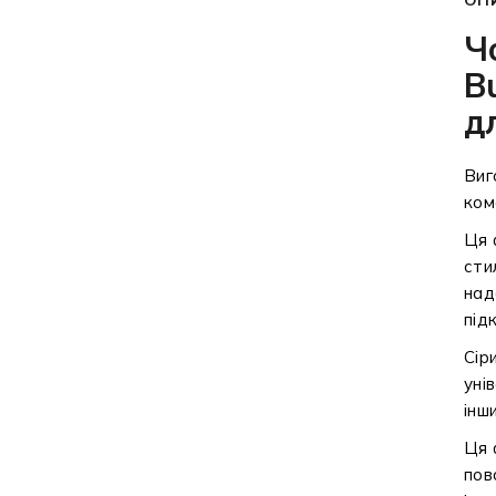
Ч
B
д
Виг
ком
Ця 
сти
над
під
Сір
уні
інш
Ця 
пов