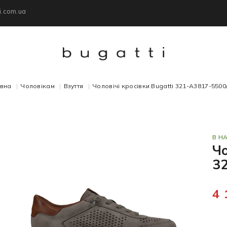
i.com.ua
вна
Чоловікам
Взуття
Чоловічі кросівки Bugatti 321-A3817-5500
В Н
Чо
3
4 