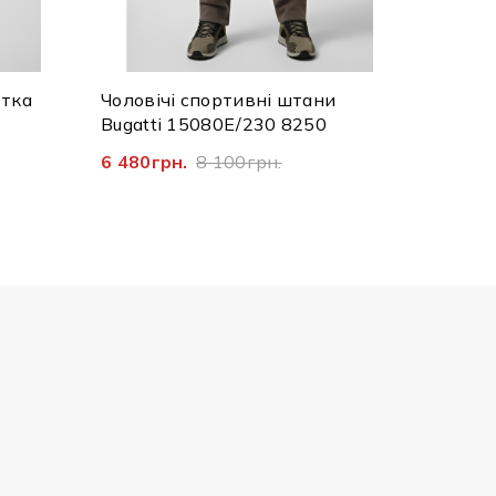
ртка
Чоловічі спортивні штани
Чолові
Bugatti 15080E/230 8250
замок 
6 480грн.
8 100грн.
7 992г