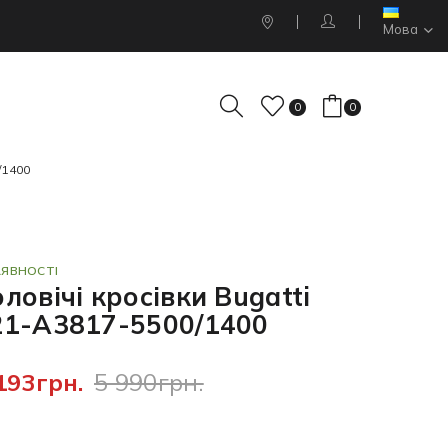
Мова
0
0
/1400
АЯВНОСТІ
ловічі кросівки Bugatti
21-A3817-5500/1400
193грн.
5 990грн.