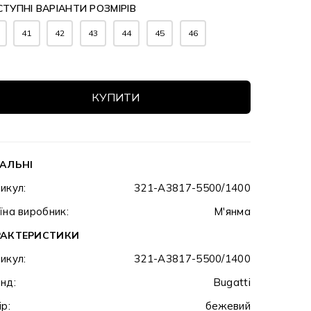
ТУПНІ ВАРІАНТИ РОЗМІРІВ
41
42
43
44
45
46
КУПИТИ
АЛЬНІ
икул:
321-A3817-5500/1400
їна виробник:
М'янма
РАКТЕРИСТИКИ
икул:
321-A3817-5500/1400
нд:
Bugatti
ір:
бежевий