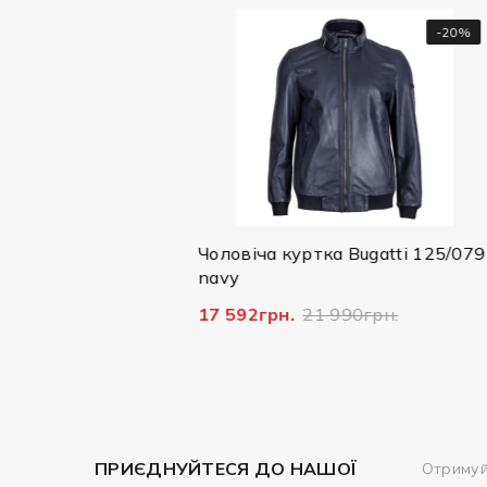
-70%
-20%
Чоловіча куртка Bugatti 125/079
Чолові
navy
Bugatti
17 592грн.
21 990грн.
14 796
ПРИЄДНУЙТЕСЯ ДО НАШОЇ
Отримуй