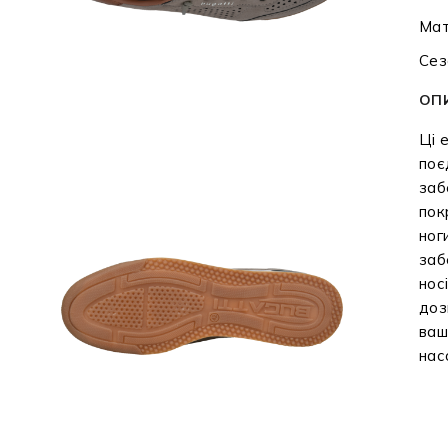
Мат
Сез
ОП
Ці 
поє
заб
пок
ног
заб
нос
доз
ваш
нас