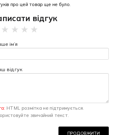
гуків про цей товар ще не було.
аписати відгук
★
★
★
★
ше ім’я
аш відгук
га:
HTML розмітка не підтримується.
ористовуйте звичайний текст.
ПРОДОВЖИТИ