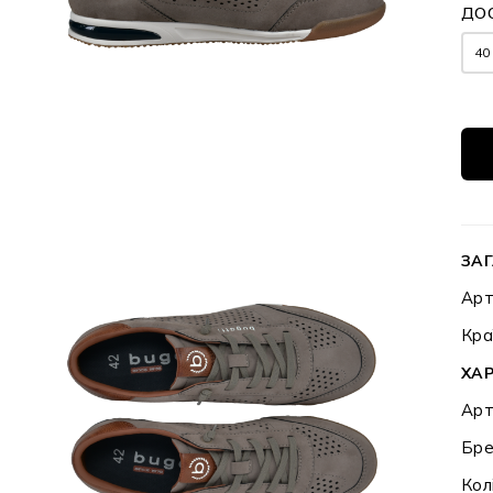
ДОС
40
ЗАГ
Арт
Кра
ХА
Арт
Бре
Кол