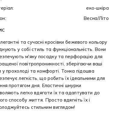
еріал:
еко-шкіра
он:
Весна/Літо
ИС
елегантні та сучасні кросівки бежевого кольору
днують у собі стиль та функціональність. Вони
езпечують м'яку посадку та перфорацію для
ращеної повітропроникності, зберігаючи ваші
и у прохолоді та комфорті. Тонка підошва
езпечує легкість, що робить їх ідеальними для
іння протягом дня. Еластичні шнурки
воляють легко вдягати їх та адаптувати до
ого способу життя. Просто вдягніть їх і
олоджуйтесь стильним виглядом!