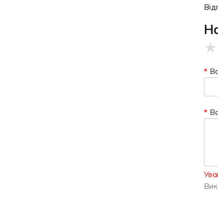
Від
Н
★
Ва
В
Ува
Вик