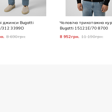
і джинси Bugatti
Чоловіча трикотажна ку
/312 3399D
Bugatti 15121E/70 8700
рн.
8 690грн.
8 952грн.
11 190грн.