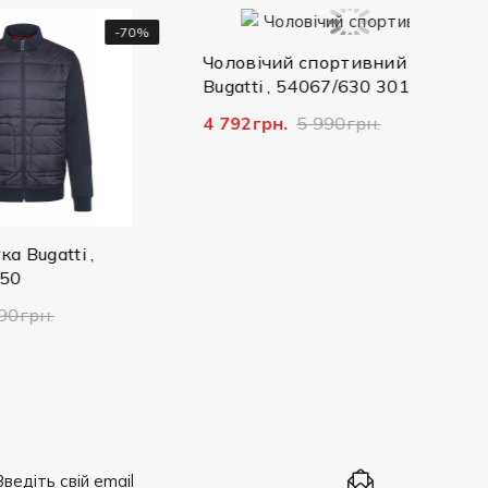
-70%
-20%
Чоловічий спортивний костюм
Чолові
Bugatti , 54067/630 3016
, 222/
4 792грн.
5 990грн.
11 097