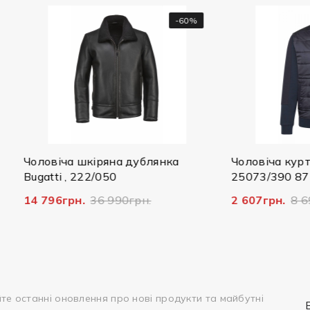
-60%
ча шкіряна дублянка
Чоловіча куртка Bugatti ,
 , 222/050
25073/390 8750
грн.
36 990грн.
2 607грн.
8 690грн.
те останні оновлення про нові продукти та майбутні