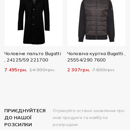
Чоловіче пальто Bugatti
Чоловіча куртка Bugatti ,
, 24125/59 221700
25554/290 7600
7 495грн.
14 990грн.
2 307грн.
7 690грн.
ПРИЄДНУЙТЕСЯ
Отримуйте останні оновлення про
ДО НАШОЇ
нові продукти та майбутні
РОЗСИЛКИ
розпродажі