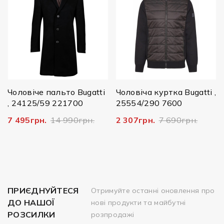
Чоловіче пальто Bugatti
Чоловіча куртка Bugatti ,
, 24125/59 221700
25554/290 7600
7 495грн.
14 990грн.
2 307грн.
7 690грн.
ПРИЄДНУЙТЕСЯ
Отримуйте останні оновлення про
ДО НАШОЇ
нові продукти та майбутні
РОЗСИЛКИ
розпродажі