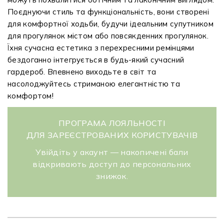
Поєднуючи стиль та функціональність, вони створені
для комфортної ходьби, будучи ідеальним супутником
для прогулянок містом або повсякденних прогулянок.
Їхня сучасна естетика з перехресними ремінцями
бездоганно інтегрується в будь-який сучасний
гардероб. Впевнено виходьте в світ та
насолоджуйтесь стриманою елегантністю та
комфортом!
ПРОГРАМА ЛОЯЛЬНОСТІ
ДЛЯ ЗАРЕЄСТРОВАНИХ КОРИСТУВАЧІВ
Увійдіть у акаунт — накопичені бали
відкривають доступ до персональних
знижок.