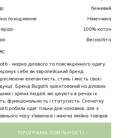
ір:
бежевий
їна походження:
Німеччина
еріал:
100% котон
он:
Весна/літо
ИС
atti - марка ділового та повсякденного одягу,
иціонує себе як європейський бренд,
креслюючи елегантність, стиль і якість своєї
дукції. Бренд Bugatti орієнтований на ділових,
ішних і зрілих людей, які цінують в речах їх
сть, функціональність і статусність. Спочатку
atti робили одяг тільки для чоловіків, але з
авнього часу з'явилася і жіноча лінійка товарів.
ПРОГРАМА ЛОЯЛЬНОСТІ