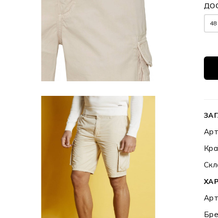
ДОС
48
ЗАГ
Арт
Кра
Скл
ХА
Арт
Бре