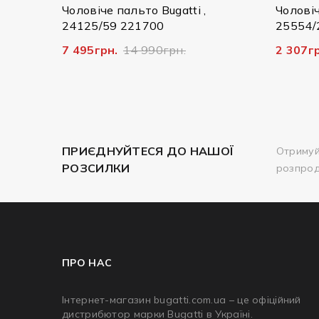
 Bugatti ,
Чоловіча куртка Bugatti ,
00
25554/290 7600
90грн.
2 307грн.
7 690грн.
ПРИЄДНУЙТЕСЯ ДО НАШОЇ
Отримуй
РОЗСИЛКИ
розпро
ПРО НАС
Інтернет-магазин bugatti.com.ua – це офіційний
дистрибютор марки Bugatti в Україні.