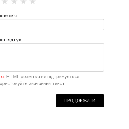
★
★
★
★
ше ім’я
аш відгук
га:
HTML розмітка не підтримується.
ористовуйте звичайний текст.
ПРОДОВЖИТИ