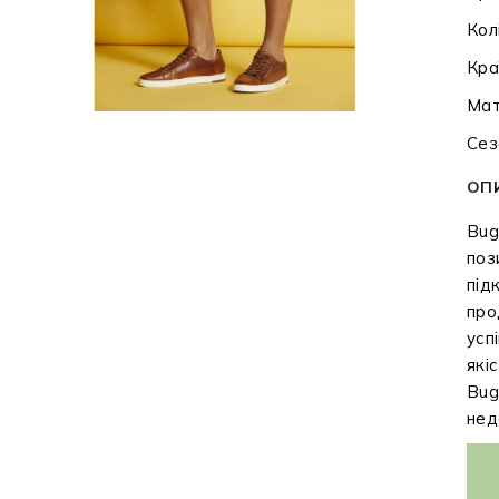
Кол
Кра
Мат
Сез
ОП
Bug
поз
під
про
усп
які
Bug
нед