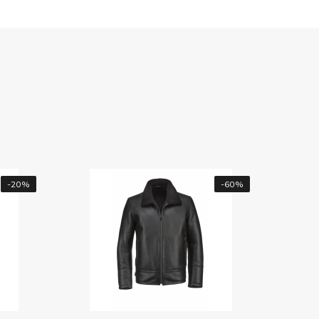
-60%
-70%
Чоловіча куртка Bugatti ,
25073/390 8750
2 607грн.
8 690грн.