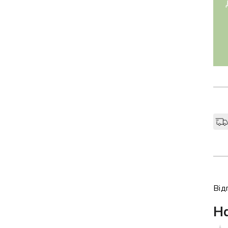
Від
Н