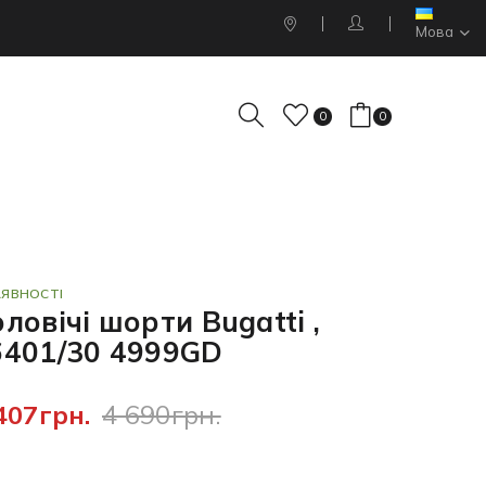
Мова
0
0
АЯВНОСТІ
ловічі шорти Bugatti ,
6401/30 4999GD
407грн.
4 690грн.