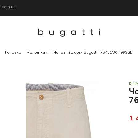
i.com.ua
Головна
Чоловікам
Чоловічі шорти Bugatti , 76401/30 4999GD
В Н
Чо
7
1 