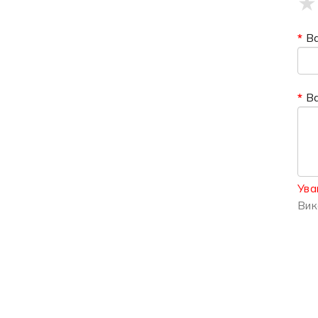
★
Ва
В
Ува
Вик