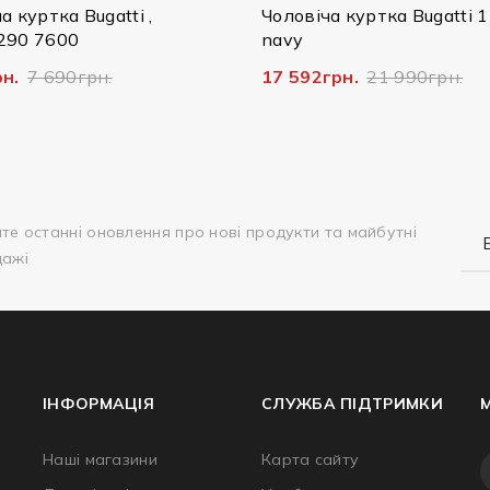
Чоловіча куртка Bugatti 125/079
Чоловіча шкір
navy
Bugatti , 222/0
17 592грн.
21 990грн.
14 796грн.
36
те останні оновлення про нові продукти та майбутні
дажі
ІНФОРМАЦІЯ
СЛУЖБА ПІДТРИМКИ
Наші магазини
Карта сайту