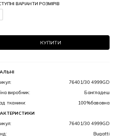
ТУПНІ ВАРІАНТИ РОЗМІРІВ
КУПИТИ
АЛЬНІ
икул:
76401/30 4999GD
їна виробник:
Бангладеш
ад тканини:
100%бавовна
РАКТЕРИСТИКИ
икул:
76401/30 4999GD
нд:
Bugatti