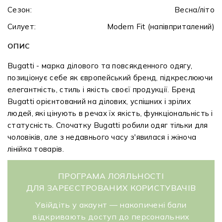
Сезон:
Весна/літо
Силует:
Modern Fit (напівприталений)
ОПИС
Bugatti - марка ділового та повсякденного одягу,
позиціонує себе як європейський бренд, підкреслюючи
елегантність, стиль і якість своєї продукції. Бренд
Bugatti орієнтований на ділових, успішних і зрілих
людей, які цінують в речах їх якість, функціональність і
статусність. Спочатку Bugatti робили одяг тільки для
чоловіків, але з недавнього часу з'явилася і жіноча
лінійка товарів.
ПРОГРАМА ЛОЯЛЬНОСТІ
ДЛЯ ЗАРЕЄСТРОВАНИХ КОРИСТУВАЧІВ
Увійдіть у акаунт — накопичені бали
відкривають доступ до персональних