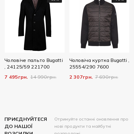
Чоловіче пальто Bugatti
Чоловіча куртка Bugatti ,
, 24125/59 221700
25554/290 7600
7 495грн.
14 990грн.
2 307грн.
7 690грн.
ПРИЄДНУЙТЕСЯ
Отримуйте останні оновлення про
ДО НАШОЇ
нові продукти та майбутні
РОЗСИЛКИ
розпродажі