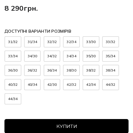
8 290грн.
ДОСТУПНІ ВАРІАНТИ РОЗМІРІВ
31/32
31/34
32/32
32/34
33/30
33/32
33/34
34/30
34/32
34/34
35/30
35/34
36/30
36/32
36/34
38/30
38/32
38/34
40/32
40/34
42/30
42/32
42/34
44/32
44/34
КУПИТИ