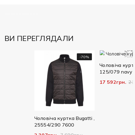
============
ВИ ПЕРЕГЛЯДАЛИ
50%
-70%
-2
Чоловіча куртка Buga
125/079 navy
17 592грн.
21 990гр
gatti
Чоловіча куртка Bugatti ,
25554/290 7600
н.
2 307грн.
7 690грн.