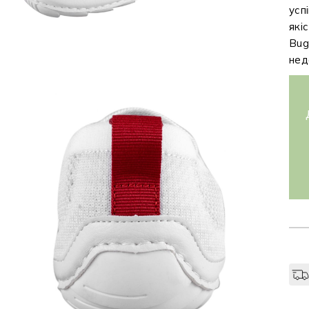
усп
які
Bug
нед