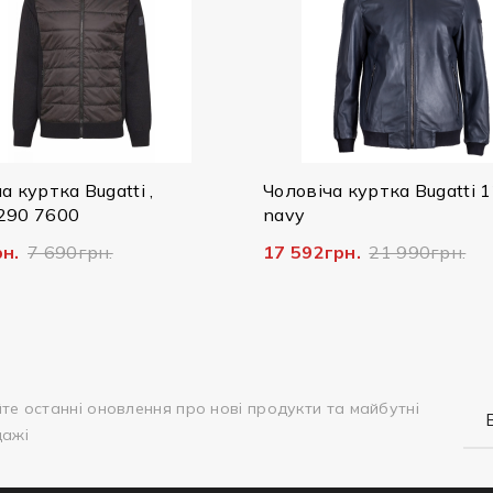
Чоловіча куртка Bugatti 125/079
Чолові
navy
Bugatti
17 592грн.
21 990грн.
14 796
те останні оновлення про нові продукти та майбутні
дажі