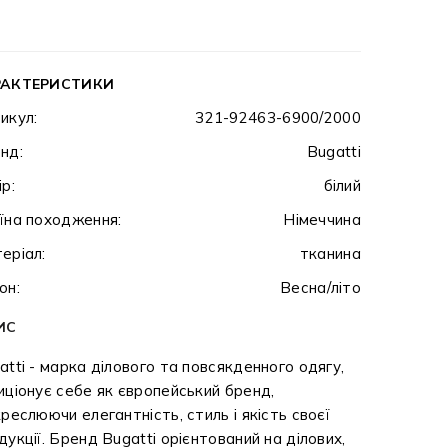
РАКТЕРИСТИКИ
икул:
321-92463-6900/2000
нд:
Bugatti
ір:
білий
їна походження:
Німеччина
еріал:
тканина
он:
Весна/літо
ИС
atti - марка ділового та повсякденного одягу,
иціонує себе як європейський бренд,
креслюючи елегантність, стиль і якість своєї
дукції. Бренд Bugatti орієнтований на ділових,