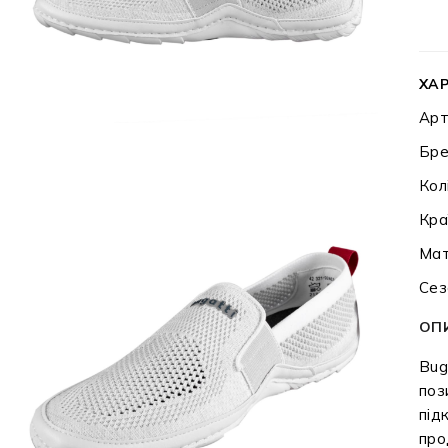
ХА
Арт
Бре
Кол
Кра
Мат
Сез
ОП
Bug
поз
під
про