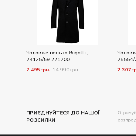
е пальто Bugatti ,
Чоловіча куртка Bugatti ,
59 221700
25554/290 7600
н.
14 990грн.
2 307грн.
7 690грн.
ПРИЄДНУЙТЕСЯ ДО НАШОЇ
Отримуй
РОЗСИЛКИ
розпро