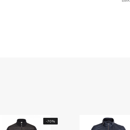
Вик
-70%
-20%