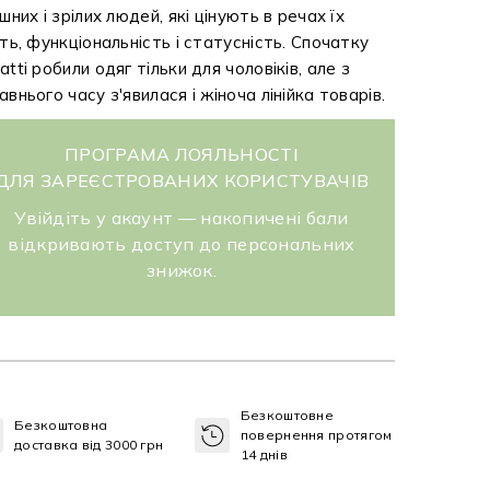
ішних і зрілих людей, які цінують в речах їх
сть, функціональність і статусність. Спочатку
atti робили одяг тільки для чоловіків, але з
авнього часу з'явилася і жіноча лінійка товарів.
ПРОГРАМА ЛОЯЛЬНОСТІ
ДЛЯ ЗАРЕЄСТРОВАНИХ КОРИСТУВАЧІВ
Увійдіть у акаунт — накопичені бали
відкривають доступ до персональних
знижок.
Безкоштовне
Безкоштовна
повернення протягом
доставка від 3000 грн
14 днів