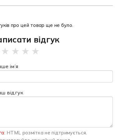
гуків про цей товар ще не було.
аписати відгук
★
★
★
★
ше ім’я
аш відгук
га:
HTML розмітка не підтримується.