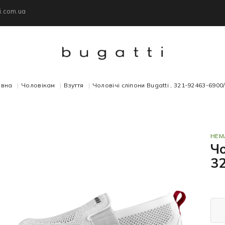
i.com.ua
овна
Чоловікам
Взуття
Чоловічі сліпони Bugatti , 321-92463-6900
НЕМ
Чо
3