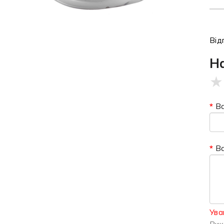
Від
Н
★
Ва
В
Ува