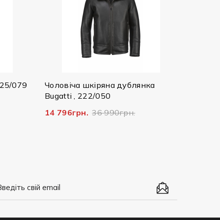
25073/390 8750
2 607грн.
8 690грн.
ча шкіряна дублянка
 , 222/050
грн.
36 990грн.