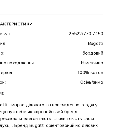
РАКТЕРИСТИКИ
икул:
25522/770 7450
нд:
Bugatti
ір:
бордовий
їна походження:
Німеччина
еріал:
100% котон
он:
Осінь/зима
ИС
atti - марка ділового та повсякденного одягу,
иціонує себе як європейський бренд,
креслюючи елегантність, стиль і якість своєї
дукції. Бренд Bugatti орієнтований на ділових,