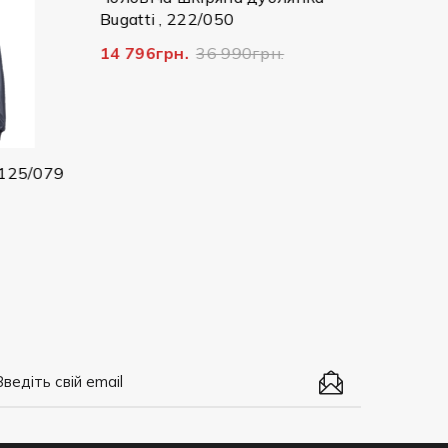
Bugatti , 222/050
25073
14 796грн.
36 990грн.
2 607г
125/079