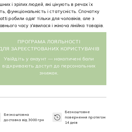
ішних і зрілих людей, які цінують в речах їх
сть, функціональність і статусність. Спочатку
atti робили одяг тільки для чоловіків, але з
авнього часу з'явилася і жіноча лінійка товарів.
ПРОГРАМА ЛОЯЛЬНОСТІ
ДЛЯ ЗАРЕЄСТРОВАНИХ КОРИСТУВАЧІВ
Увійдіть у акаунт — накопичені бали
відкривають доступ до персональних
знижок.
Безкоштовне
Безкоштовна
повернення протягом
доставка від 3000 грн
14 днів