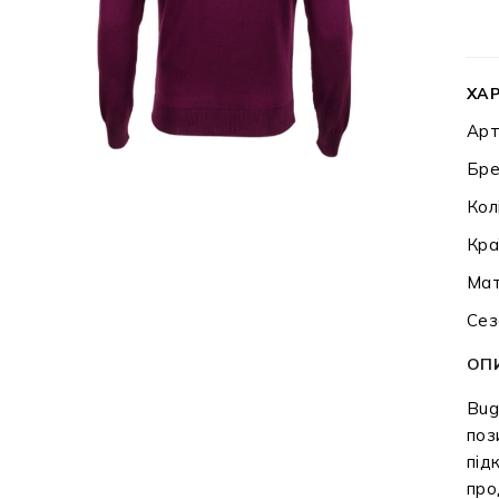
ХА
Арт
Бре
Кол
Кра
Мат
Сез
ОП
Bug
поз
під
про