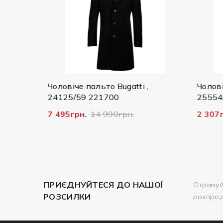
остюм
Чоловіче пальто Bugatti ,
Чоловіч
24125/59 221700
25554/
7 495грн.
14 990грн.
2 307г
ПРИЄДНУЙТЕСЯ ДО НАШОЇ
Отримуй
РОЗСИЛКИ
розпро