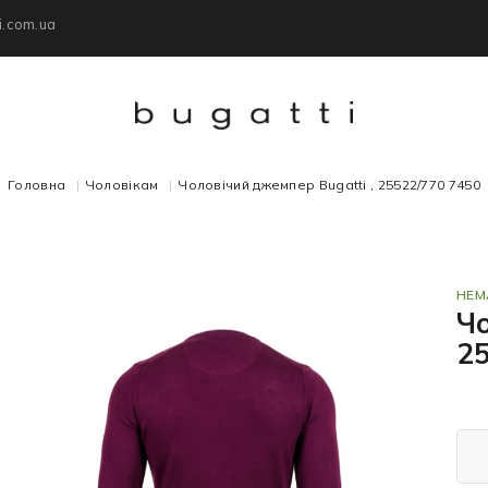
i.com.ua
Головна
Чоловікам
Чоловічий джемпер Bugatti , 25522/770 7450
НЕМ
Чо
2