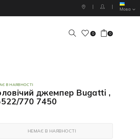
Мова
0
0
АЄ В НАЯВНОСТІ
ловічий джемпер Bugatti ,
5522/770 7450
НЕМАЄ В НАЯВНОСТІ