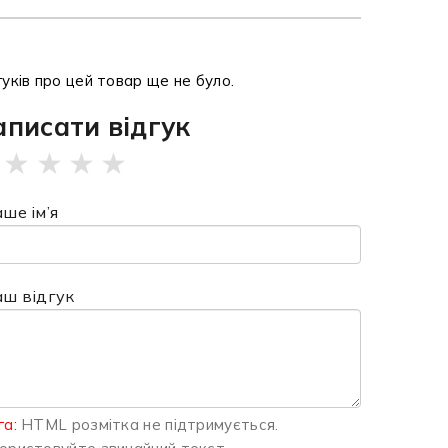
гуків про цей товар ще не було.
аписати відгук
★
★
★
★
ше ім’я
аш відгук
га:
HTML розмітка не підтримується.