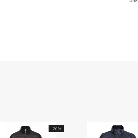
Вик
-70%