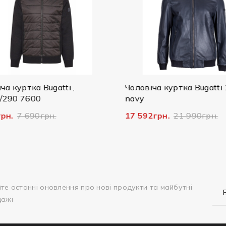
а куртка Bugatti ,
Чоловіча куртка Bugatti 
290 7600
navy
рн.
7 690грн.
17 592грн.
21 990грн.
те останні оновлення про нові продукти та майбутні
дажі