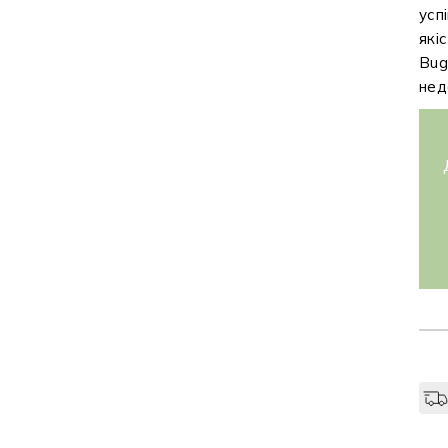
усп
які
Bug
нед