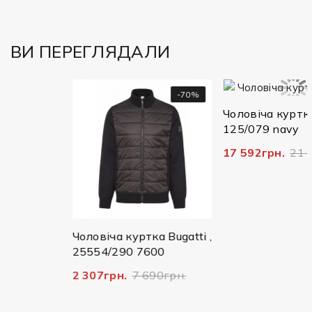
ВИ ПЕРЕГЛЯДАЛИ
-50%
-70%
-
Чоловіча куртка Bug
125/079 navy
17 592грн.
21 990г
ugatti
Чоловіча куртка Bugatti ,
0
25554/290 7600
рн.
2 307грн.
7 690грн.