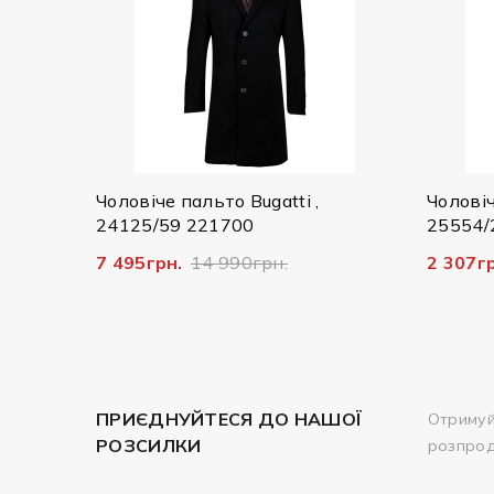
альто Bugatti ,
Чоловіча куртка Bugatti ,
 221700
25554/290 7600
14 990грн.
2 307грн.
7 690грн.
ПРИЄДНУЙТЕСЯ ДО НАШОЇ
Отримуй
РОЗСИЛКИ
розпро