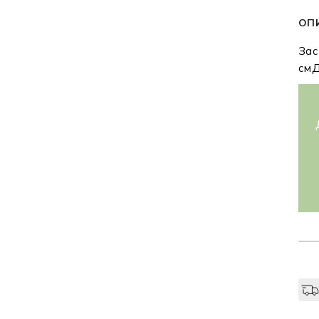
ОП
Зас
смД