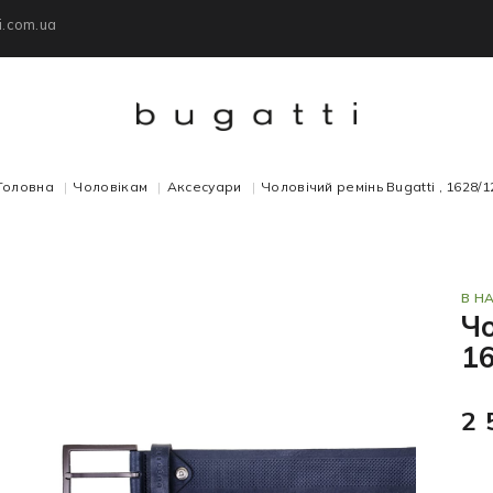
i.com.ua
Головна
Чоловікам
Аксесуари
Чоловічий ремінь Bugatti , 1628/1
В Н
Чо
1
2 