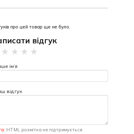
гуків про цей товар ще не було.
аписати відгук
★
★
★
★
ше ім’я
аш відгук
га:
HTML розмітка не підтримується.