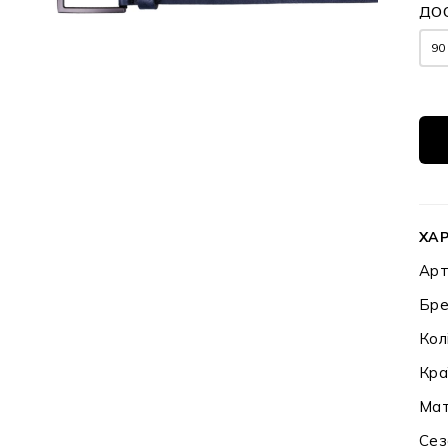
ДОС
90
ХА
Арт
Бре
Кол
Кра
Мат
Сез