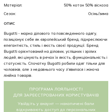
Матеріал:
50% котон 50% віскоза
Сезон:
Осінь/зима
ОПИС
Bugatti - марка ділового та повсякденного одягу,
позиціонує себе як європейський бренд, підкреслюючи
елегантність, стиль і якість своєї продукції. Бренд
Bugatti орієнтований на ділових, успішних і зрілих
людей, які цінують в речах їх якість, функціональність і
статусність. Спочатку Bugatti робили одяг тільки для
чоловіків, але з недавнього часу з'явилася і жіноча
лінійка товарів.
ПРОГРАМА ЛОЯЛЬНОСТІ
ДЛЯ ЗАРЕЄСТРОВАНИХ КОРИСТУВАЧІВ
Увійдіть у акаунт — накопичені бали
відкривають доступ до персональних