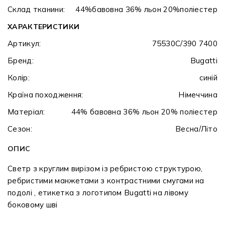
Склад тканини:
44%бавовна 36% льон 20%поліестер
ХАРАКТЕРИСТИКИ
Артикул:
75530C/390 7400
Бренд:
Bugatti
Колір:
синій
Країна походження:
Німеччина
Матеріал:
44% бавовна 36% льон 20% поліестер
Сезон:
Весна/Літо
ОПИС
Светр з круглим вирізом із ребристою структурою,
ребристими манжетами з контрастними смугами на
подолі , етикетка з логотипом Bugatti на лівому
боковому шві