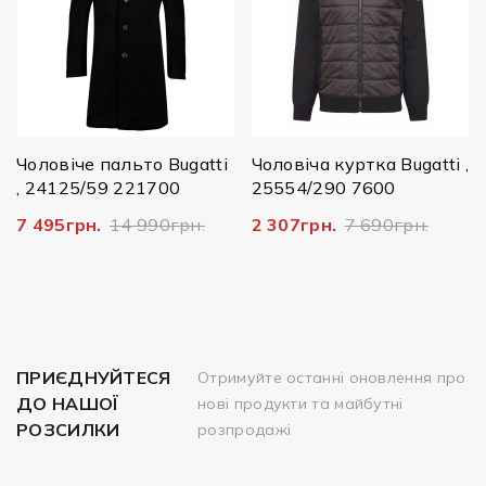
Чоловіче пальто Bugatti
Чоловіча куртка Bugatti ,
, 24125/59 221700
25554/290 7600
7 495грн.
14 990грн.
2 307грн.
7 690грн.
ПРИЄДНУЙТЕСЯ
Отримуйте останні оновлення про
ДО НАШОЇ
нові продукти та майбутні
РОЗСИЛКИ
розпродажі