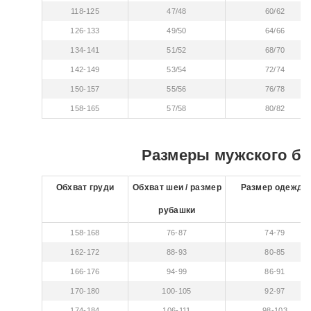
118-125
47/48
60/62
126-133
49/50
64/66
134-141
51/52
68/70
142-149
53/54
72/74
150-157
55/56
76/78
158-165
57/58
80/82
Размеры мужского бе
Обхват груди
Обхват шеи / размер
Размер одежды
рубашки
158-168
76-87
74-79
162-172
88-93
80-85
166-176
94-99
86-91
170-180
100-105
92-97
174-184
106-111
98-103