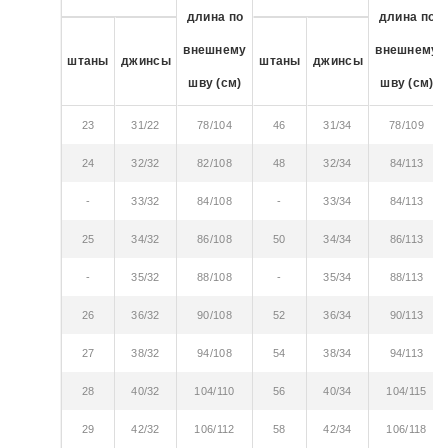
длина по
длина по
внешнему
внешнему
штаны
джинсы
штаны
джинсы
шву (см)
шву (см)
23
31/22
78/104
46
31/34
78/109
24
32/32
82/108
48
32/34
84/113
-
33/32
84/108
-
33/34
84/113
25
34/32
86/108
50
34/34
86/113
-
35/32
88/108
-
35/34
88/113
26
36/32
90/108
52
36/34
90/113
27
38/32
94/108
54
38/34
94/113
28
40/32
104/110
56
40/34
104/115
29
42/32
106/112
58
42/34
106/118