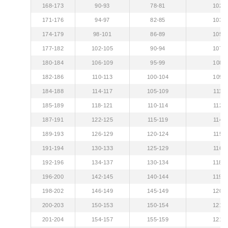
168-173
90-93
78-81
102-
171-176
94-97
82-85
103-
174-179
98-101
86-89
105-
177-182
102-105
90-94
107-
180-184
106-109
95-99
108-1
182-186
110-113
100-104
109-1
184-188
114-117
105-109
111-1
185-189
118-121
110-114
112-1
187-191
122-125
115-119
114-1
189-193
126-129
120-124
115-1
191-194
130-133
125-129
116-1
192-196
134-137
130-134
118-1
196-200
142-145
140-144
119-1
198-202
146-149
145-149
120-
200-203
150-153
150-154
121-
201-204
154-157
155-159
121-