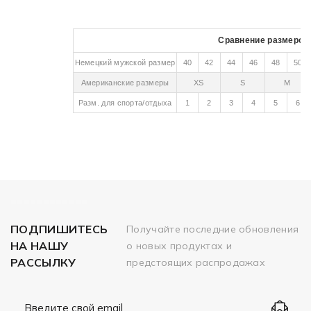
Сравнение размеров
Немецкий мужской размер
40
42
44
46
48
50
Американские размеры
XS
S
M
Разм. для спорта/отдыха
1
2
3
4
5
6
============
ПОДПИШИТЕСЬ
Получайте последние обновления
НА НАШУ
о новых продуктах и
РАССЫЛКУ
предстоящих распродажах