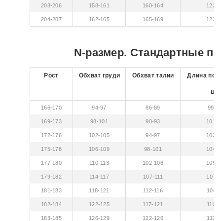
203-206
158-161
160-164
122-
204-207
162-165
165-169
123-
N-размер. Стандартные п
Рост
Обхват груди
Обхват талии
Длина по 
шв
166-170
94-97
86-89
99-1
169-173
98-101
90-93
101-
172-176
102-105
94-97
102-
175-178
106-109
98-101
104-
177-180
110-113
102-106
105-
179-182
114-117
107-111
107-1
181-183
118-121
112-116
108-1
182-184
122-125
117-121
110-1
183-185
126-129
122-126
111-1