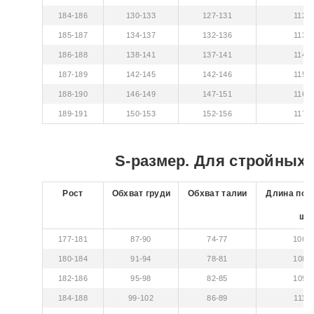
184-186
130-133
127-131
112-1
185-187
134-137
132-136
113-1
186-188
138-141
137-141
114-1
187-189
142-145
142-146
115-1
188-190
146-149
147-151
116-1
189-191
150-153
152-156
117-1
S-размер. Для стройных 
Рост
Обхват груди
Обхват талии
Длина по 
шв
177-181
87-90
74-77
106-
180-184
91-94
78-81
108-1
182-186
95-98
82-85
109-1
184-188
99-102
86-89
111-1