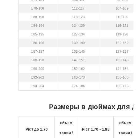
178-188
112-117
104-109
180-190
118-123
110-115
184-194
124-129
116-121
185-195
127-134
119-126
186-196
130-140
122-132
187-197
135-145
127-137
188-198
141-151
133-143
190-200
152-162
144-154
192-202
163-173
155-165
194-204
174-184
166-176
Размеры в дюймах для д
объем
объем
Ріст до 1.70
Ріст 1.70 - 1.88
талии /
талии /