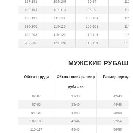
187-191
103-106
90-94
112-1
190-194
107-110
95-99
114-1
193-197
111-114
100-104
115-1
196-200
115-118
105-109
117-1
199-203
119-122
110-114
118-1
202-206
123-126
115-119
119-1
МУЖСКИЕ РУБАШК
Обхват груди
Обхват шеи / размер
Размер одежды
рубашки
82-87
37/38
42/43
87-93
39/40
44/46
94-101
41/42
48/50
102-109
43/44
52/54
110-117
45/46
56/58