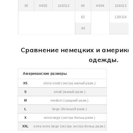
30
44/32
116/112
60
44/34
116/112
62
120/114
64
Сравнение немецких и америка
одежды.
Американские размеры
XS
extra small (экстра малый разм.)
S
small (малый разм.)
M
medium (средний разм.)
L
large (большой разм.)
X
extra large (экстра больш.разм.)
XXL
extra extra large (экстра экстра больш.разм.)