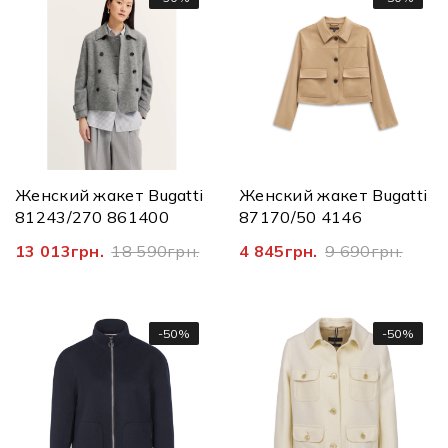
Женский жакет Bugatti
Женский жакет Bugatti
81243/270 861400
87170/50 4146
13 013грн.
18 590грн.
4 845грн.
9 690грн.
-50%
-50%