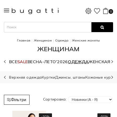
0
Главная
Женщинам
Одежда
Женские жакеты
ЖЕНЩИНАМ
ВСЕ
SALE
ВЕСНА-ЛЕТО'2026
ОДЕЖДА
ЖЕНСКАЯ О
Верхняя одежда
Куртки
Джинсы, штаны
Кожаные куртк
Сортировка:
Фільтри
-30%
-50%