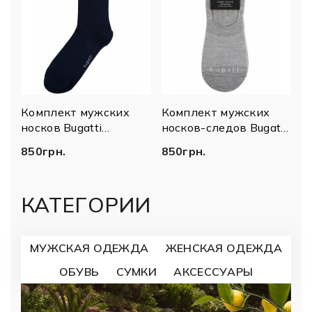
К
н
6
8
Комплект мужских
Комплект мужских
носков Bugatti
носков-следов Bugatti
61134/545
61117X152
850грн.
850грн.
КАТЕГОРИИ
МУЖСКАЯ ОДЕЖДА
ЖЕНСКАЯ ОДЕЖДА
ОБУВЬ
СУМКИ
АКСЕССУАРЫ