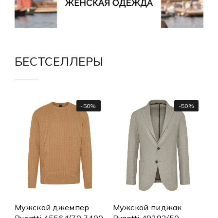
БЕСТСЕЛЛЕРЫ
-50%
-50%
М
B
5
1
Мужской джемпер
Мужской пиджак