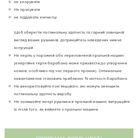
не хлорувати
Не прасувати
не піддавати хімчистці
Щоб зберегти поглинальну здатність та гарний зовнішній
вигляд ваших рушників, дотримуйтесь наведених нижче
інструкцій:
Не періть у порожній або переповненій пральній машині
(енергійне тертя барабана може призвести до утворення
комків, особливо під час першого прання). Оптимальне
завантаження становить приблизно ¾ місткості барабана.
Не використовуйте пом’якшувачі, які можуть зменшити
поглинальну здатність виробу.
Не залишайте мокрі рушники в пральній машині, витрушуйте
їх після того, як виймете з пральної машини.