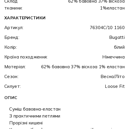
Склад
62% бавовна 37% віскоза
тканини:
1%еластан
ХАРАКТЕРИСТИКИ
Артикул:
76304C/10 1160
Бренд:
Bugatti
Колір:
білий
Країна походження:
Німеччина
Матеріал:
62% бавовна 37% віскоза 1% еластан
Сезон:
Весна/Літо
Силует:
Loose Fit
ОПИС
Суміш бавовна-еластан
З практичними петлями
Прорізні кишені