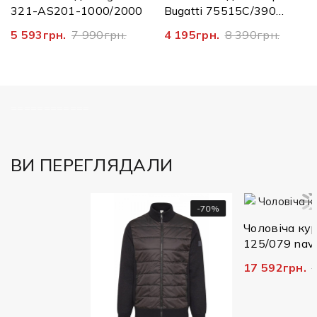
321-AS201-1000/2000
Bugatti 75515C/390
7300
5 593грн.
7 990грн.
4 195грн.
8 390грн.
============
ВИ ПЕРЕГЛЯДАЛИ
-50%
-70%
-
Чоловіча куртка Bug
125/079 navy
17 592грн.
21 990г