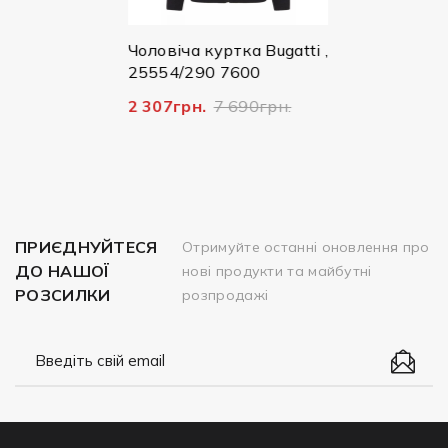
ugatti
Чоловіча куртка Bugatti ,
0
25554/290 7600
грн.
2 307грн.
7 690грн.
ПРИЄДНУЙТЕСЯ
Отримуйте останні оновлення про
ДО НАШОЇ
нові продукти та майбутні
РОЗСИЛКИ
розпродажі