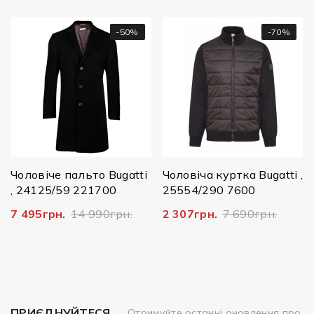
-50%
-70%
Чо
1
17
Чоловіче пальто Bugatti
Чоловіча куртка Bugatti ,
, 24125/59 221700
25554/290 7600
7 495грн.
14 990грн.
2 307грн.
7 690грн.
ПРИЄДНУЙТЕСЯ
Отримуйте останні оновлення про