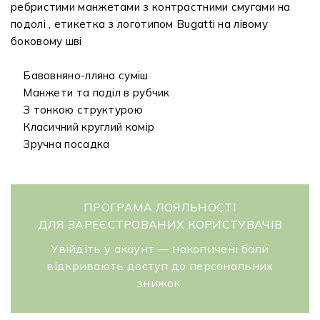
ребристими манжетами з контрастними смугами на
подолі , етикетка з логотипом Bugatti на лівому
боковому шві
Бавовняно-лляна суміш
Манжети та поділ в рубчик
З тонкою структурою
Класичний круглий комір
Зручна посадка
ПРОГРАМА ЛОЯЛЬНОСТІ
ДЛЯ ЗАРЕЄСТРОВАНИХ КОРИСТУВАЧІВ
Увійдіть у акаунт — накопичені бали
відкривають доступ до персональних
знижок.