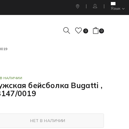
Язык
0
0
0019
 В НАЛИЧИИ
жская бейсболка Bugatti ,
3147/0019
НЕТ В НАЛИЧИИ