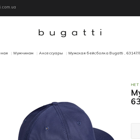
i.com.ua
вная
Мужчинам
Аксессуары
Мужская бейсболка Bugatti , 63147/
НЕТ
Му
6