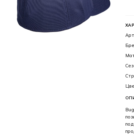
ХА
Арт
Бре
Мат
Сез
Стр
Цве
ОП
Bug
поз
под
про