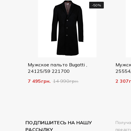
-50%
-50%
стюм
Мужское пальто Bugatti ,
Мужская
24125/59 221700
25554/
7 495грн.
14 990грн.
2 307г
ПОДПИШИТЕСЬ НА НАШУ
Получа
РАССЫЛКУ
предст