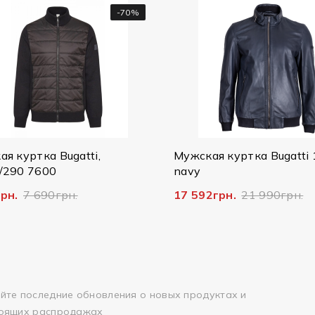
-70%
 куртка Bugatti,
Мужская куртка Bugatti 
290 7600
navy
рн.
7 690грн.
17 592грн.
21 990грн.
йте последние обновления о новых продуктах и
оящих распродажах