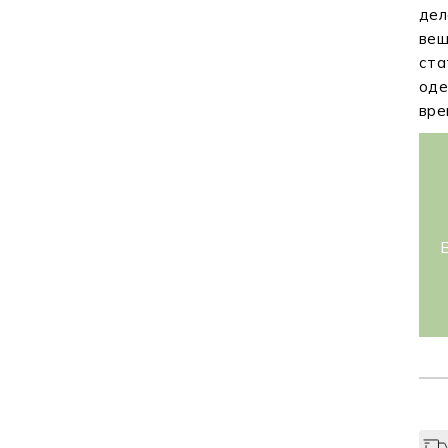
дел
вещ
ста
оде
вре