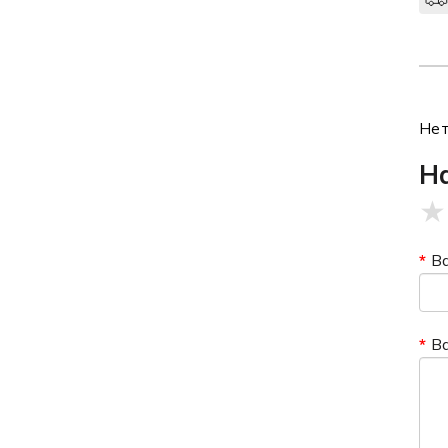
Нет
Н
★
В
В