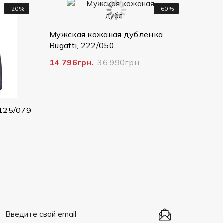
-20%
-60%
Мужска
25073
Мужская кожаная дубленка
Bugatti, 222/050
2 607г
14 796грн.
36 990грн.
125/079