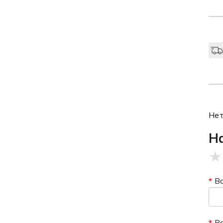
Нет
Н
★
В
В