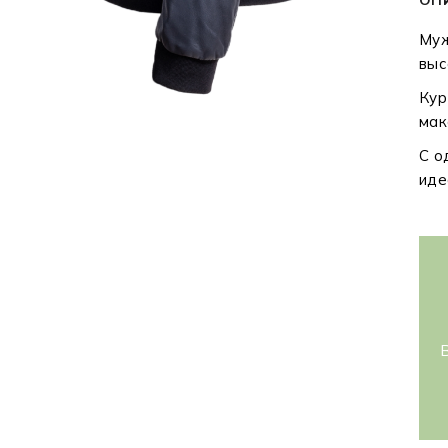
Муж
выс
Кур
мак
С о
иде