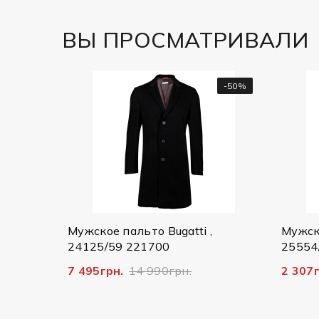
ВЫ ПРОСМАТРИВАЛИ
-50%
-50%
стюм
Мужское пальто Bugatti ,
Мужская
24125/59 221700
25554/
7 495грн.
14 990грн.
2 307г