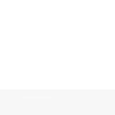
============