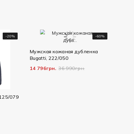
-20%
-60%
Мужска
25073
Мужская кожаная дубленка
Bugatti, 222/050
2 607г
14 796грн.
36 990грн.
125/079