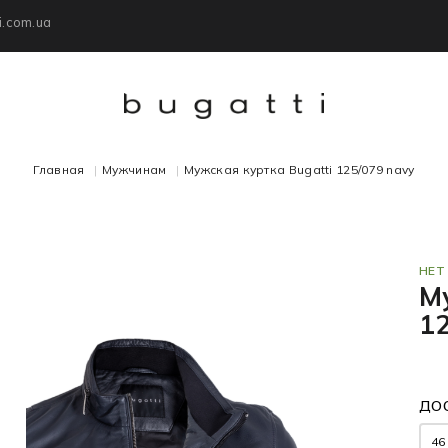
i.com.ua
Главная
Мужчинам
Мужская куртка Bugatti 125/079 navy
НЕТ
М
1
ДО
46