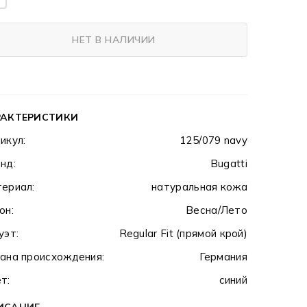
НЕТ В НАЛИЧИИ
РАКТЕРИСТИКИ
икул:
125/079 navy
нд:
Bugatti
ериал:
натуральная кожа
он:
Весна/Лето
уэт:
Regular Fit (прямой крой)
ана происхождения:
Германия
т:
синий
ИСАНИЕ