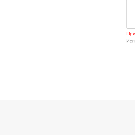
При
Исп