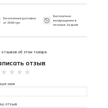
Бесплатное
Бесплатная доставка
возвращение в
от 3000 грн
течение 14 дней
 отзывов об этом товаре.
аписать отзыв
★
★
★
★
аше имя
аш отзыв