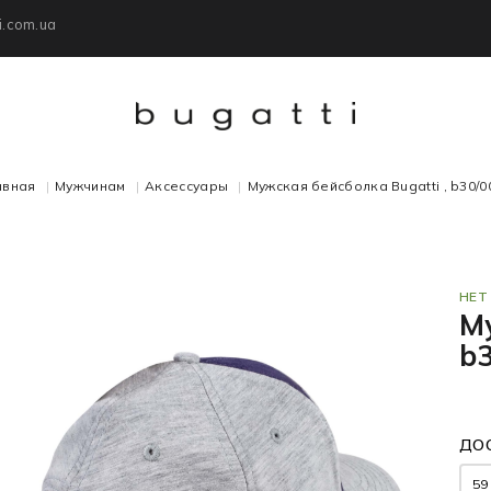
i.com.ua
авная
Мужчинам
Аксессуары
Мужская бейсболка Bugatti , b30/0
НЕТ
Му
b
ДО
59