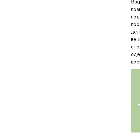
Bug
поз
под
про
дел
вещ
ста
оде
вре