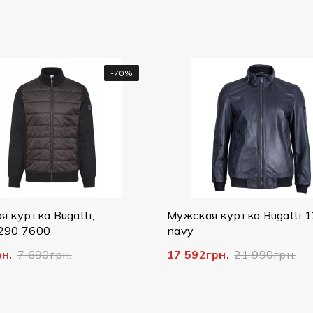
%
-20%
Мужская куртка Bugatti 125/079
Мужская к
navy
Bugatti, 22
17 592грн.
21 990грн.
14 796грн.