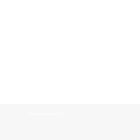
============