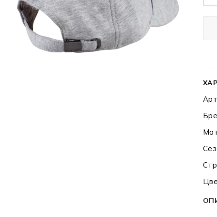
ХА
Арт
Бре
Мат
Сез
Стр
Цве
ОП