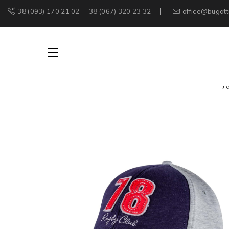
38 (093) 170 21 02
38 (067) 320 23 32
office@bugatt
Гл