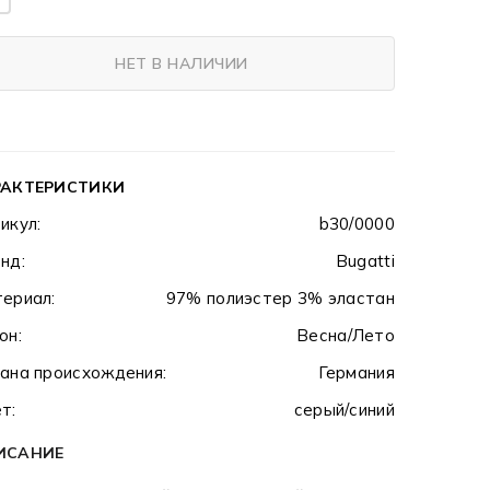
НЕТ В НАЛИЧИИ
РАКТЕРИСТИКИ
икул:
b30/0000
нд:
Bugatti
ериал:
97% полиэстер 3% эластан
он:
Весна/Лето
ана происхождения:
Германия
т:
серый/синий
ИСАНИЕ