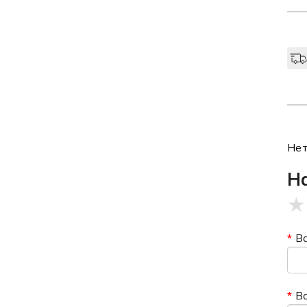
Нет
Н
★
В
В