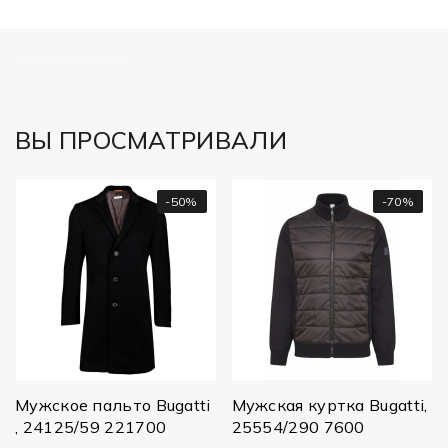
============
ВЫ ПРОСМАТРИВАЛИ
-50%
-70%
М
1
1
Мужское пальто Bugatti
Мужская куртка Bugatti,
, 24125/59 221700
25554/290 7600