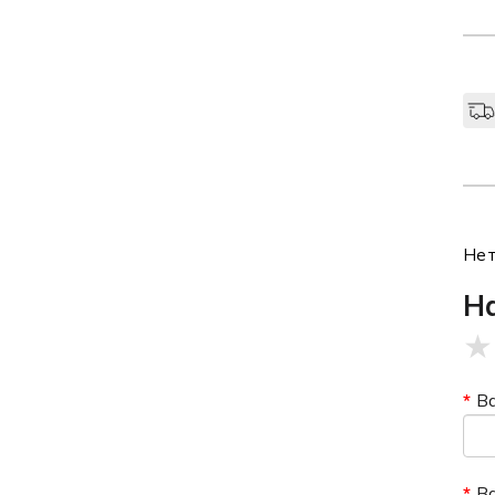
Нет
Н
★
В
В