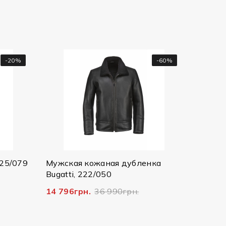
-60%
Мужская куртка Bugatti,
25073/390 8750
2 607грн.
8 690грн.
 кожаная дубленка
 222/050
н.
36 990грн.