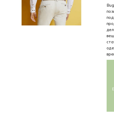
Bug
поз
под
про
дел
вещ
ста
оде
вре