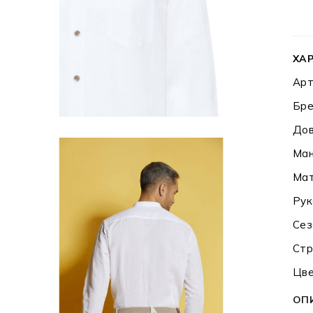
ХА
Арт
Бре
Дов
Ман
Мат
Рук
Сез
Стр
Цве
ОП