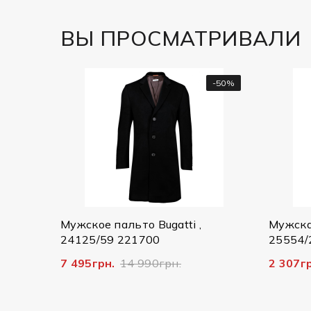
ВЫ ПРОСМАТРИВАЛИ
-50%
альто Bugatti ,
Мужская куртка Bugatti,
 221700
25554/290 7600
.
14 990грн.
2 307грн.
7 690грн.