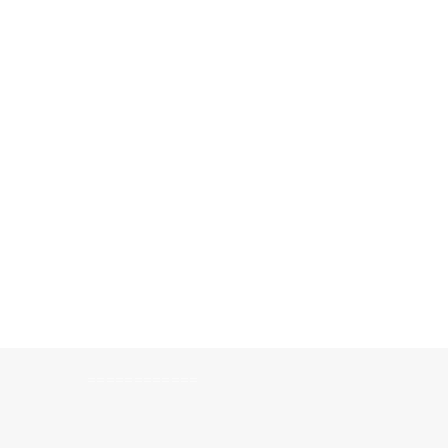
============