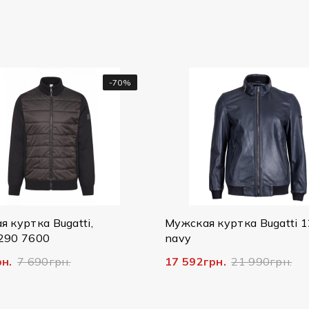
-70%
-20%
Мужская куртка Bugatti 125/079
Мужская
navy
Bugatti,
17 592грн.
21 990грн.
14 796гр