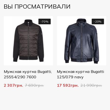
ВЫ ПРОСМАТРИВАЛИ
-70%
-20%
Муж
дубл
222
14 7
жская куртка Bugatti,
Мужская куртка Bugatti
554/290 7600
125/079 navy
307грн.
7 690грн.
17 592грн.
21 990грн.