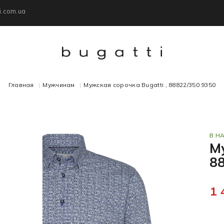
i.com.ua
Главная
Мужчинам
Мужская сорочка Bugatti , 88822/350 9350
В Н
Му
8
1 