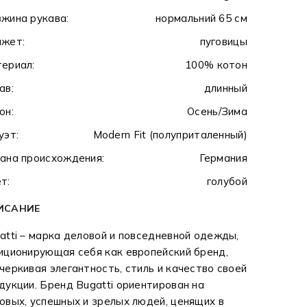
жина рукава:
нормальний 65 см
жет:
пуговицы
ериал:
100% котон
ав:
длинный
он:
Осень/Зима
уэт:
Modern Fit (полуприталенный)
ана происхождения:
Германия
т:
голубой
ИСАНИЕ
atti – марка деловой и повседневной одежды,
иционирующая себя как европейский бренд,
черкивая элегантность, стиль и качество своей
дукции. Бренд Bugatti ориентирован на
овых, успешных и зрелых людей, ценящих в