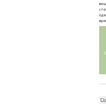
вещ
ста
оде
вре