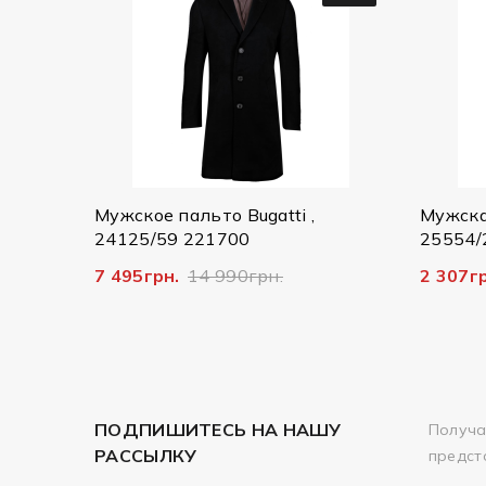
 пальто Bugatti ,
Мужская куртка Bugatti,
9 221700
25554/290 7600
н.
14 990грн.
2 307грн.
7 690грн.
ПОДПИШИТЕСЬ НА НАШУ
Получа
РАССЫЛКУ
предст