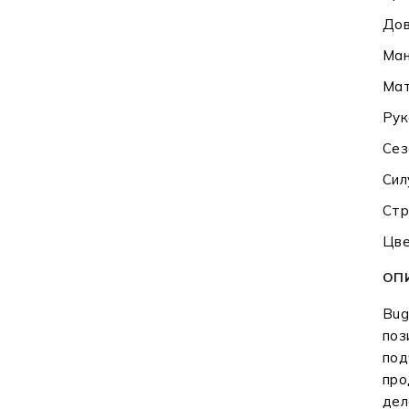
Дов
Ман
Мат
Рук
Сез
Сил
Стр
Цве
ОП
Bug
поз
под
про
дел