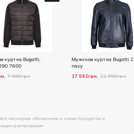
Мужская куртка Bugatti 125/079
Мужска
navy
Bugatti
17 592грн.
21 990грн.
14 796г
йте последние обновления о новых продуктах и
оящих распродажах