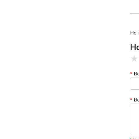
Нет
Н
★
В
В