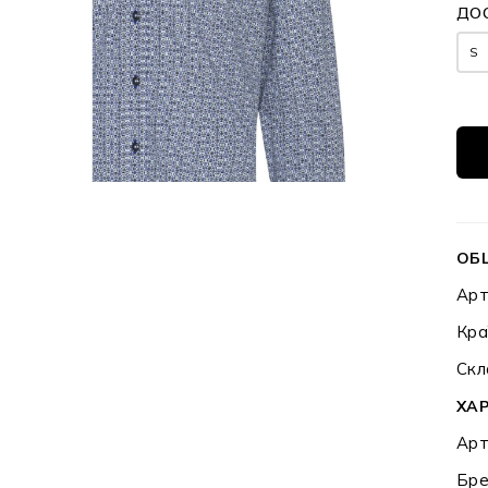
ДО
S
ОБ
Арт
Кра
Скл
ХА
Арт
Бре