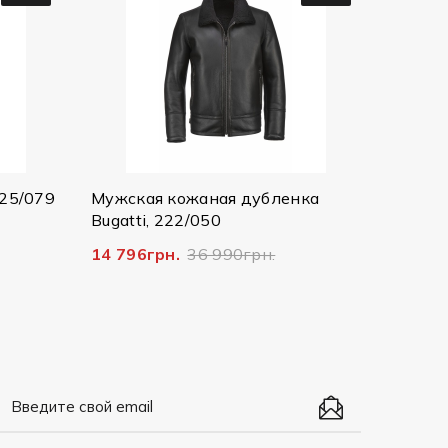
Мужская куртка Bugatti,
25073/390 8750
2 607грн.
8 690грн.
я кожаная дубленка
, 222/050
рн.
36 990грн.