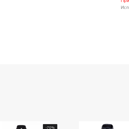
При
Исп
-70%
-20%