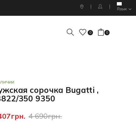
Язык
0
0
АЛИЧИИ
жская сорочка Bugatti ,
8822/350 9350
407грн.
4 690грн.