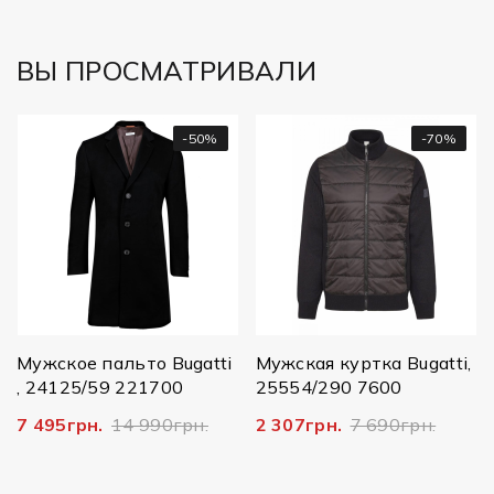
ВЫ ПРОСМАТРИВАЛИ
-50%
-70%
М
1
1
Мужское пальто Bugatti
Мужская куртка Bugatti,
, 24125/59 221700
25554/290 7600
7 495грн.
14 990грн.
2 307грн.
7 690грн.