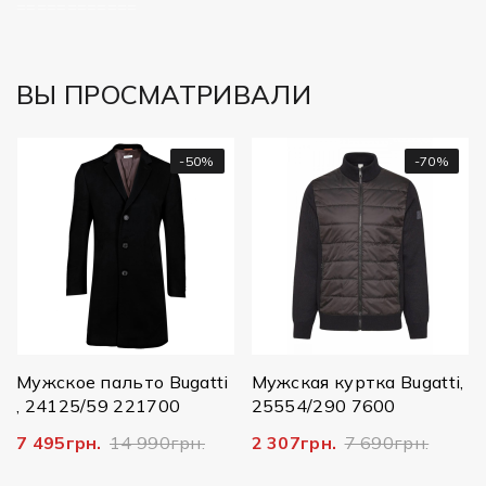
============
ВЫ ПРОСМАТРИВАЛИ
-50%
-70%
Му
12
17
Мужское пальто Bugatti
Мужская куртка Bugatti,
, 24125/59 221700
25554/290 7600
7 495грн.
14 990грн.
2 307грн.
7 690грн.