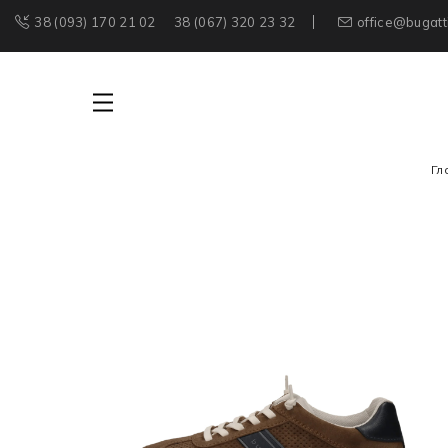
38 (093) 170 21 02
38 (067) 320 23 32
office@bugatt
Гл