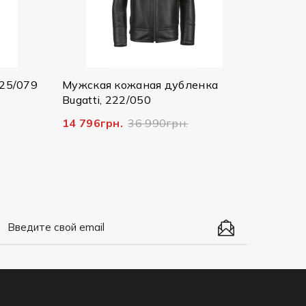
2 607грн.
8 690грн.
ая кожаная дубленка
ti, 222/050
6грн.
36 990грн.