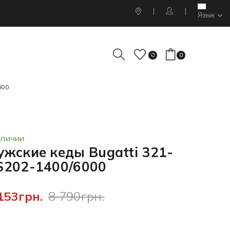
Язык
0
0
000
АЛИЧИИ
ужские кеды Bugatti 321-
S202-1400/6000
153грн.
8 790грн.