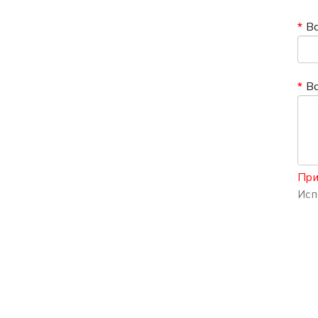
В
В
При
Исп