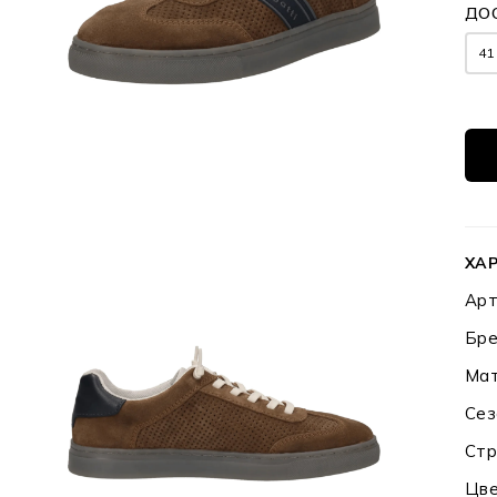
ДО
41
ХА
Арт
Бре
Мат
Сез
Стр
Цве