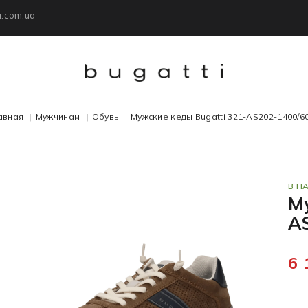
i.com.ua
авная
Мужчинам
Обувь
Мужские кеды Bugatti 321-AS202-1400/6
В Н
М
A
6 