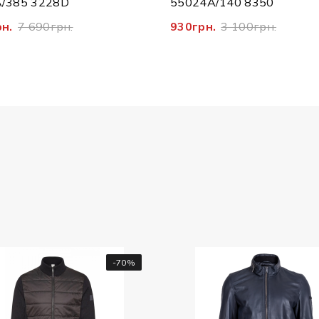
/385 3228D
55024A/140 8350
рн.
7 690грн.
930грн.
3 100грн.
-70%
-20%