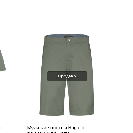
Продано
i
Мужские шорты Bugatti
Мужска