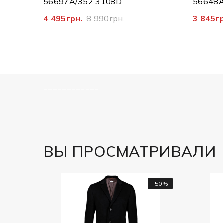
56697A/352 3108D
56648A
4 495грн.
8 990грн.
3 845г
============
ВЫ ПРОСМАТРИВАЛИ
-50%