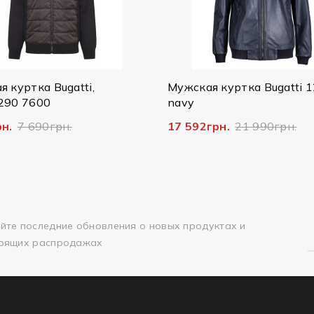
Мужская куртка Bugatti 125/079
Мужск
navy
Bugat
17 592грн.
21 990грн.
14 79
йте последние обновления о новых продуктах и
оящих распродажах