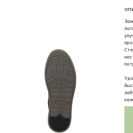
ОП
Зам
лог
улу
про
Сте
нас
пот
Удо
быс
заб
каж