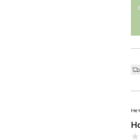
Нет
Н
★