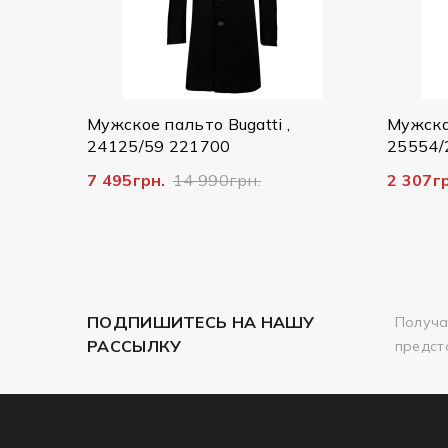
е пальто Bugatti ,
Мужская куртка Bugatti,
/59 221700
25554/290 7600
грн.
14 990грн.
2 307грн.
7 690грн.
ПОДПИШИТЕСЬ НА НАШУ
Получа
РАССЫЛКУ
предст