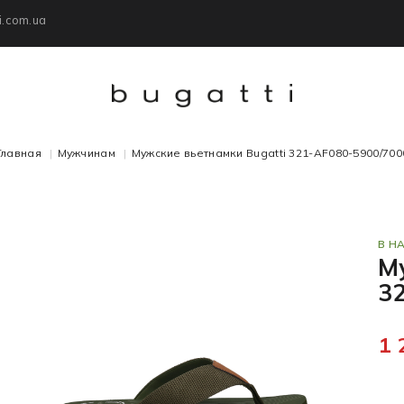
i.com.ua
Главная
Мужчинам
Мужские вьетнамки Bugatti 321-AF080-5900/700
В Н
М
3
1 