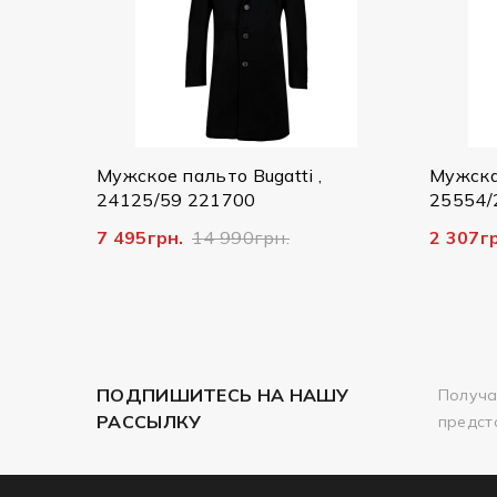
пальто Bugatti ,
Мужская куртка Bugatti,
9 221700
25554/290 7600
.
14 990грн.
2 307грн.
7 690грн.
ПОДПИШИТЕСЬ НА НАШУ
Получа
РАССЫЛКУ
предст