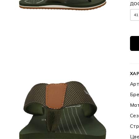
ДО
41
ХА
Арт
Бре
Мат
Сез
Стр
Цве