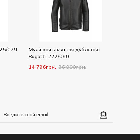
25073/390 8750
2 607грн.
8 690грн.
 кожаная дубленка
 222/050
рн.
36 990грн.