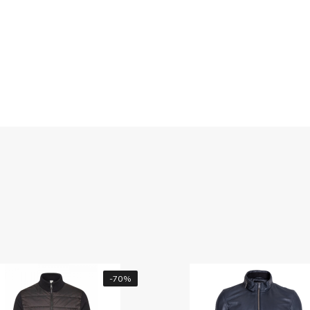
-70%
-20%