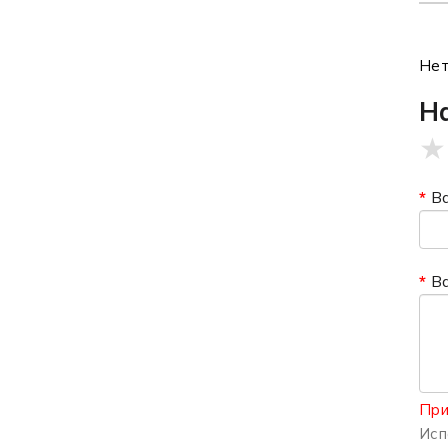
Нет
Н
★
В
В
При
Исп