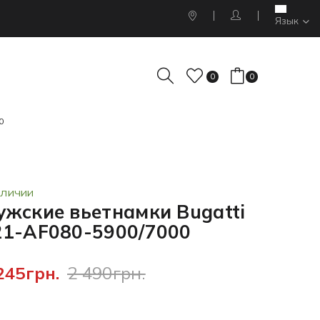
Язык
0
0
0
АЛИЧИИ
ужские вьетнамки Bugatti
21-AF080-5900/7000
245грн.
2 490грн.