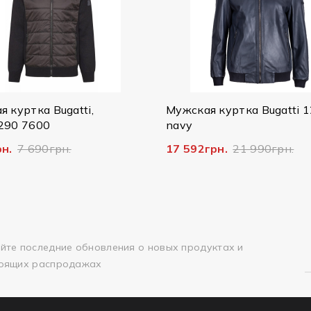
Мужская куртка Bugatti 125/079
Мужская
navy
Bugatti,
17 592грн.
21 990грн.
14 796г
йте последние обновления о новых продуктах и
оящих распродажах